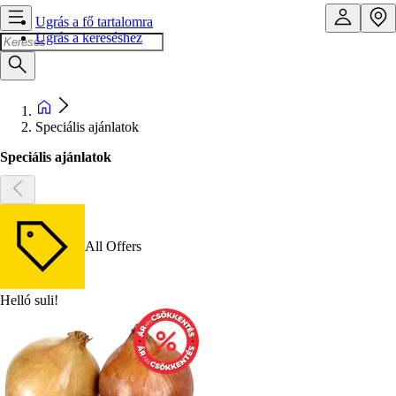
Ugrás a fő tartalomra
Ugrás a kereséshez
Speciális ajánlatok
Speciális ajánlatok
All Offers
Helló suli!