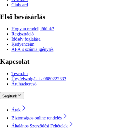
Clubcard
Első bevásárlás
Hogyan rendelj tőlünk?
Regisztráció
Idősáv foglalása
Kedvenceim
ÁFÁ-s számla igénylés
Kapcsolat
Tesco.hu
Ügyfélszolgálat - 0680222333
Áruházkereső
Segítünk
Árak
Biztonságos online rendelés
Általános Szerződési Feltételek