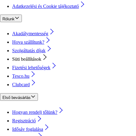
Adatkezelési és Cookie tájékoztató
Rólunk
Akadálymentesség
Hova szállítunk?
Szolgáltatás díjak
Süti beállítások
Fizetési lehetőségek
Tesco.hu
Clubcard
Első bevásárlás
Hogyan rendelj tőlünk?
Regisztráció
Idősáv foglalása