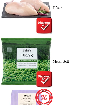
Húsáru
Mélyhűtött