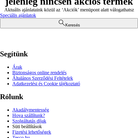
jelenleg nincsen akciós termék
Aktuális ajánlataink közül az ‘Akciók’ menüpont alatt válogathatsz
Speciális ajánlatok
Keresés
Segítünk
Árak
Biztonságos online rendelés
Általános Szerződési Feltételek
Adatkezelési és Cookie tájékoztató
Rólunk
Akadálymentesség
Hova szállítunk?
Szolgáltatás díjak
Süti beállítások
Fizetési lehetőségek
Tesco.hu