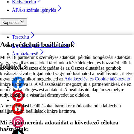
Kedvenceim
ÁFÁ-s számla igénylés
Kapcsolat
Tesco.hu
Adatvédelmi beállítások
Ügyfélszolgálat - 0680222333
Áruházkereső
Mi és 18 partnerünk személyes adatokat, például böngészési adatokat
vagy egyedi azonosítókat tárolunk a készülékeden, és hozzáférhetünk
followUs
azokhoz. Az Összes elfogadása és az Összes elutasítása gombok
kiválasztásával elfogadhatod vagy módosíthatod a beállításaidat, illetve
ugyanezt bármikor megteheted az
Adatkezelési és Cookie tájékoztató
linkre kattintva is. A választásaidat megosztjuk a partnereinkkel, de ez
nem érinti a böngészési adataidat. A beállításaid alapján személyre
tudjuk szabni a vásárlási élményedet az oldalon.
A hozzájárulási beállításokat bármikor módosíthatod a láblécben
található Süti beállítások linkre kattintva.
Mi és partnereink adataidat a következő célokra
használjuk: