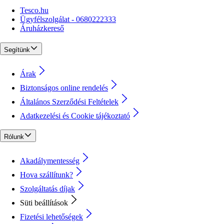
Tesco.hu
Ügyfélszolgálat - 0680222333
Áruházkereső
Segítünk
Árak
Biztonságos online rendelés
Általános Szerződési Feltételek
Adatkezelési és Cookie tájékoztató
Rólunk
Akadálymentesség
Hova szállítunk?
Szolgáltatás díjak
Süti beállítások
Fizetési lehetőségek