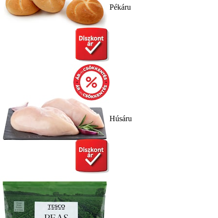
Pékáru
Húsáru