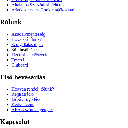
Általános Szerződési Feltételek
Adatkezelési és Cookie tájékoztató
Rólunk
Akadálymentesség
Hova szállítunk?
Szolgáltatás díjak
Süti beállítások
Fizetési lehetőségek
Tesco.hu
Clubcard
Első bevásárlás
Hogyan rendelj tőlünk?
Regisztráció
Idősáv foglalása
Kedvenceim
ÁFÁ-s számla igénylés
Kapcsolat