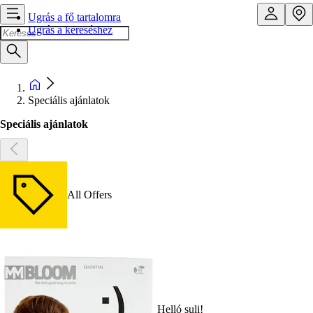
Ugrás a fő tartalomra
Ugrás a kereséshez
Speciális ajánlatok
Speciális ajánlatok
All Offers
Helló suli!