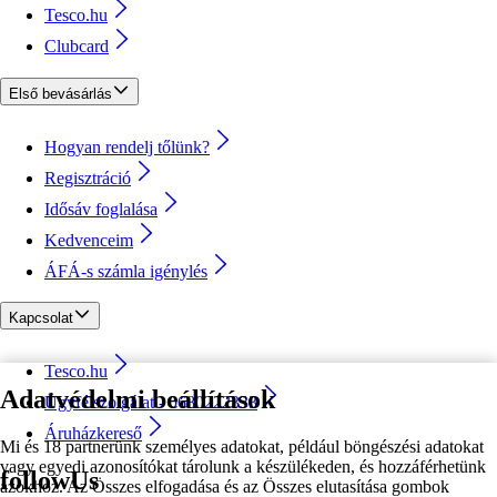
Tesco.hu
Clubcard
Első bevásárlás
Hogyan rendelj tőlünk?
Regisztráció
Idősáv foglalása
Kedvenceim
ÁFÁ-s számla igénylés
Kapcsolat
Tesco.hu
Adatvédelmi beállítások
Ügyfélszolgálat - 0680222333
Áruházkereső
Mi és 18 partnerünk személyes adatokat, például böngészési adatokat
vagy egyedi azonosítókat tárolunk a készülékeden, és hozzáférhetünk
followUs
azokhoz. Az Összes elfogadása és az Összes elutasítása gombok