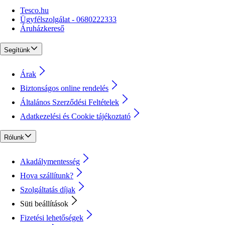
Tesco.hu
Ügyfélszolgálat - 0680222333
Áruházkereső
Segítünk
Árak
Biztonságos online rendelés
Általános Szerződési Feltételek
Adatkezelési és Cookie tájékoztató
Rólunk
Akadálymentesség
Hova szállítunk?
Szolgáltatás díjak
Süti beállítások
Fizetési lehetőségek