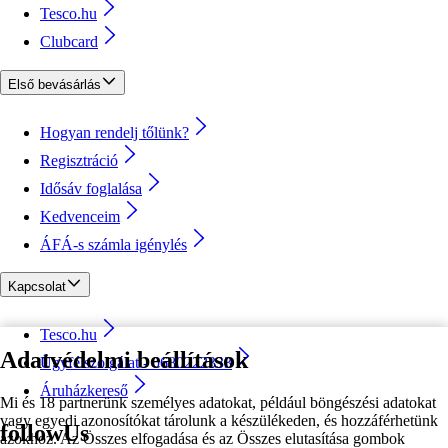
Tesco.hu
Clubcard
Első bevásárlás
Hogyan rendelj tőlünk?
Regisztráció
Idősáv foglalása
Kedvenceim
ÁFÁ-s számla igénylés
Kapcsolat
Tesco.hu
Adatvédelmi beállítások
Ügyfélszolgálat - 0680222333
Áruházkereső
Mi és 18 partnerünk személyes adatokat, például böngészési adatokat
vagy egyedi azonosítókat tárolunk a készülékeden, és hozzáférhetünk
followUs
azokhoz. Az Összes elfogadása és az Összes elutasítása gombok