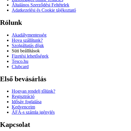
Általános Szerződési Feltételek
Adatkezelési és Cookie tájékoztató
Rólunk
Akadálymentesség
Hova szállítunk?
Szolgáltatás díjak
Süti beállítások
Fizetési lehetőségek
Tesco.hu
Clubcard
Első bevásárlás
Hogyan rendelj tőlünk?
Regisztráció
Idősáv foglalása
Kedvenceim
ÁFÁ-s számla igénylés
Kapcsolat