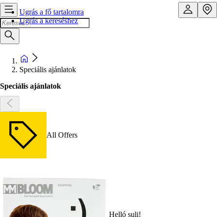
Ugrás a fő tartalomra
Ugrás a kereséshez
Speciális ajánlatok
Speciális ajánlatok
All Offers
Helló suli!