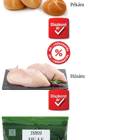
Pékáru
Húsáru