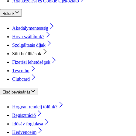
Adatkezelési és Cookie tájékoztató
Rólunk
Akadálymentesség
Hova szállítunk?
Szolgáltatás díjak
Süti beállítások
Fizetési lehetőségek
Tesco.hu
Clubcard
Első bevásárlás
Hogyan rendelj tőlünk?
Regisztráció
Idősáv foglalása
Kedvenceim