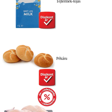
Tejtermék-tojás
Pékáru