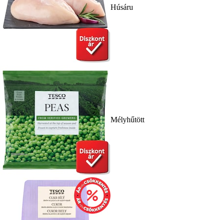
Húsáru
Mélyhűtött