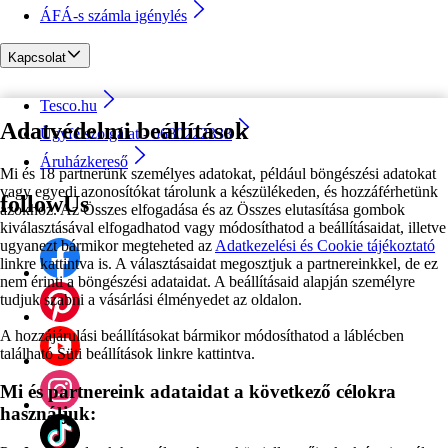
ÁFÁ-s számla igénylés
Kapcsolat
Tesco.hu
Adatvédelmi beállítások
Ügyfélszolgálat - 0680222333
Áruházkereső
Mi és 18 partnerünk személyes adatokat, például böngészési adatokat
vagy egyedi azonosítókat tárolunk a készülékeden, és hozzáférhetünk
followUs
azokhoz. Az Összes elfogadása és az Összes elutasítása gombok
kiválasztásával elfogadhatod vagy módosíthatod a beállításaidat, illetve
ugyanezt bármikor megteheted az
Adatkezelési és Cookie tájékoztató
linkre kattintva is. A választásaidat megosztjuk a partnereinkkel, de ez
nem érinti a böngészési adataidat. A beállításaid alapján személyre
tudjuk szabni a vásárlási élményedet az oldalon.
A hozzájárulási beállításokat bármikor módosíthatod a láblécben
található Süti beállítások linkre kattintva.
Mi és partnereink adataidat a következő célokra
használjuk: