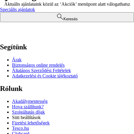
Aktuális ajánlataink közül az ‘Akciók’ menüpont alatt válogathatsz
Speciális ajánlatok
Keresés
Segítünk
Árak
Biztonságos online rendelés
Általános Szerződési Feltételek
Adatkezelési és Cookie tájékoztató
Rólunk
Akadálymentesség
Hova szállítunk?
Szolgáltatás díjak
Süti beállítások
Fizetési lehetőségek
Tesco.hu
Clubcard