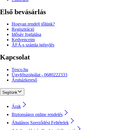
Első bevásárlás
Hogyan rendelj tőlünk?
Regisztráció
Idősáv foglalása
Kedvenceim
ÁFÁ-s számla igénylés
Kapcsolat
Tesco.hu
Ügyfélszolgálat - 0680222333
Áruházkereső
Segítünk
Árak
Biztonságos online rendelés
Általános Szerződési Feltételek