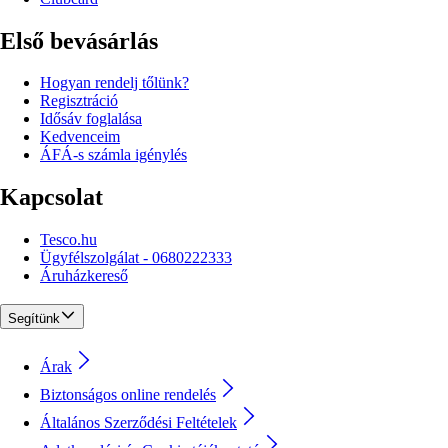
Első bevásárlás
Hogyan rendelj tőlünk?
Regisztráció
Idősáv foglalása
Kedvenceim
ÁFÁ-s számla igénylés
Kapcsolat
Tesco.hu
Ügyfélszolgálat - 0680222333
Áruházkereső
Segítünk
Árak
Biztonságos online rendelés
Általános Szerződési Feltételek