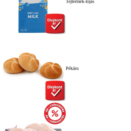
Tejtermék-tojás
Pékáru