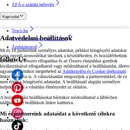
ÁFÁ-s számla igénylés
Kapcsolat
Tesco.hu
Adatvédelmi beállítások
Ügyfélszolgálat - 0680222333
Áruházkereső
Mi és 18 partnerünk személyes adatokat, például böngészési adatokat
vagy egyedi azonosítókat tárolunk a készülékeden, és hozzáférhetünk
followUs
azokhoz. Az Összes elfogadása és az Összes elutasítása gombok
kiválasztásával elfogadhatod vagy módosíthatod a beállításaidat, illetve
ugyanezt bármikor megteheted az
Adatkezelési és Cookie tájékoztató
linkre kattintva is. A választásaidat megosztjuk a partnereinkkel, de ez
nem érinti a böngészési adataidat. A beállításaid alapján személyre
tudjuk szabni a vásárlási élményedet az oldalon.
A hozzájárulási beállításokat bármikor módosíthatod a láblécben
található Süti beállítások linkre kattintva.
Mi és partnereink adataidat a következő célokra
használjuk: