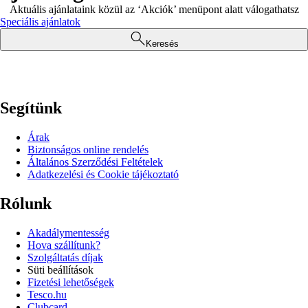
Aktuális ajánlataink közül az ‘Akciók’ menüpont alatt válogathatsz
Speciális ajánlatok
Keresés
Segítünk
Árak
Biztonságos online rendelés
Általános Szerződési Feltételek
Adatkezelési és Cookie tájékoztató
Rólunk
Akadálymentesség
Hova szállítunk?
Szolgáltatás díjak
Süti beállítások
Fizetési lehetőségek
Tesco.hu
Clubcard