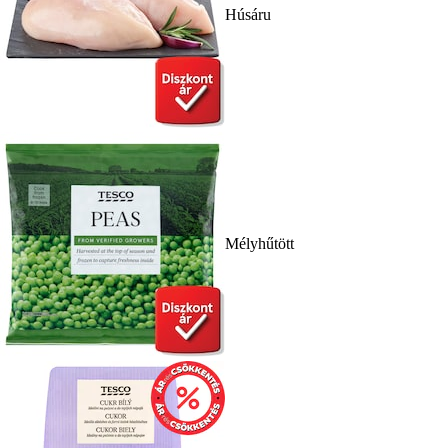
Húsáru
Mélyhűtött