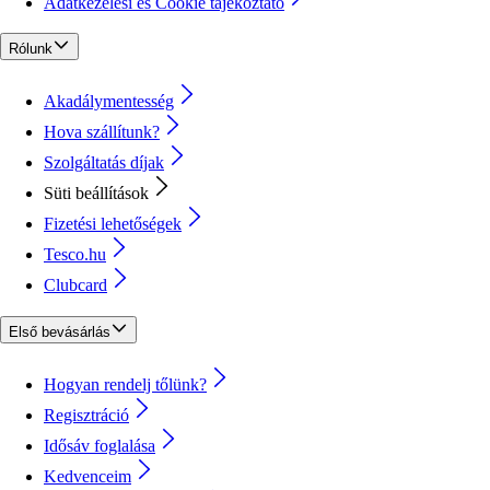
Adatkezelési és Cookie tájékoztató
Rólunk
Akadálymentesség
Hova szállítunk?
Szolgáltatás díjak
Süti beállítások
Fizetési lehetőségek
Tesco.hu
Clubcard
Első bevásárlás
Hogyan rendelj tőlünk?
Regisztráció
Idősáv foglalása
Kedvenceim