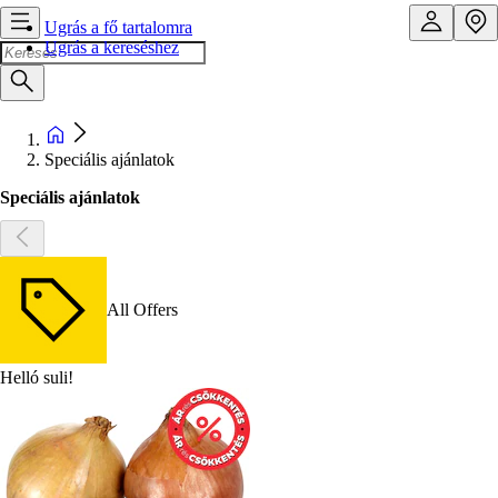
Ugrás a fő tartalomra
Ugrás a kereséshez
Speciális ajánlatok
Speciális ajánlatok
All Offers
Helló suli!