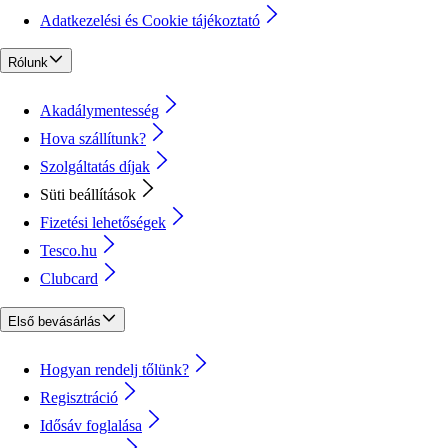
Adatkezelési és Cookie tájékoztató
Rólunk
Akadálymentesség
Hova szállítunk?
Szolgáltatás díjak
Süti beállítások
Fizetési lehetőségek
Tesco.hu
Clubcard
Első bevásárlás
Hogyan rendelj tőlünk?
Regisztráció
Idősáv foglalása