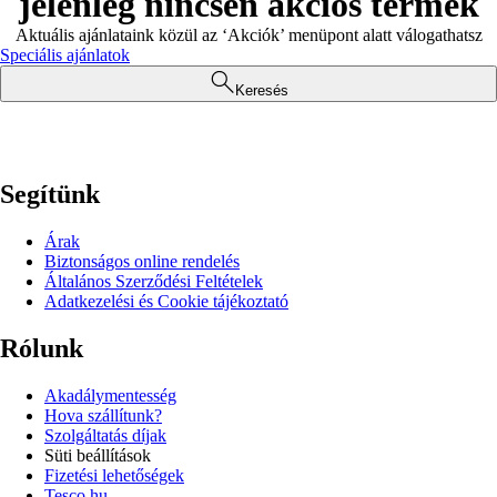
jelenleg nincsen akciós termék
Aktuális ajánlataink közül az ‘Akciók’ menüpont alatt válogathatsz
Speciális ajánlatok
Keresés
Segítünk
Árak
Biztonságos online rendelés
Általános Szerződési Feltételek
Adatkezelési és Cookie tájékoztató
Rólunk
Akadálymentesség
Hova szállítunk?
Szolgáltatás díjak
Süti beállítások
Fizetési lehetőségek
Tesco.hu