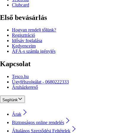
Clubcard
Első bevásárlás
Hogyan rendelj tőlünk?
Regisztráció
Idősáv foglalása
Kedvenceim
ÁFÁ-s számla igénylés
Kapcsolat
Tesco.hu
Ügyfélszolgálat - 0680222333
Áruházkereső
Segítünk
Árak
Biztonságos online rendelés
Általános Szerződési Feltételek