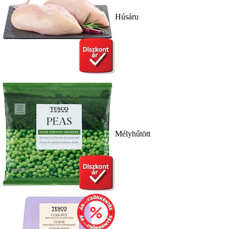
Húsáru
Mélyhűtött