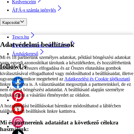
Kedvenceim
ÁFÁ-s számla igénylés
Kapcsolat
Tesco.hu
Adatvédelmi beállítások
Ügyfélszolgálat - 0680222333
Áruházkereső
Mi és 18 partnerünk személyes adatokat, például böngészési adatokat
vagy egyedi azonosítókat tárolunk a készülékeden, és hozzáférhetünk
followUs
azokhoz. Az Összes elfogadása és az Összes elutasítása gombok
kiválasztásával elfogadhatod vagy módosíthatod a beállításaidat, illetve
ugyanezt bármikor megteheted az
Adatkezelési és Cookie tájékoztató
linkre kattintva is. A választásaidat megosztjuk a partnereinkkel, de ez
nem érinti a böngészési adataidat. A beállításaid alapján személyre
tudjuk szabni a vásárlási élményedet az oldalon.
A hozzájárulási beállításokat bármikor módosíthatod a láblécben
található Süti beállítások linkre kattintva.
Mi és partnereink adataidat a következő célokra
használjuk: