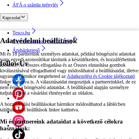
ÁFÁ-s számla igénylés
Kapcsolat
Tesco.hu
Adatvédelmi beállítások
Ügyfélszolgálat - 0680222333
Áruházkereső
Mi és 18 partnerünk személyes adatokat, például böngészési adatokat
vagy egyedi azonosítókat tárolunk a készülékeden, és hozzáférhetünk
followUs
azokhoz. Az Összes elfogadása és az Összes elutasítása gombok
kiválasztásával elfogadhatod vagy módosíthatod a beállításaidat, illetve
ugyanezt bármikor megteheted az
Adatkezelési és Cookie tájékoztató
linkre kattintva is. A választásaidat megosztjuk a partnereinkkel, de ez
nem érinti a böngészési adataidat. A beállításaid alapján személyre
tudjuk szabni a vásárlási élményedet az oldalon.
A hozzájárulási beállításokat bármikor módosíthatod a láblécben
található Süti beállítások linkre kattintva.
Mi és partnereink adataidat a következő célokra
használjuk: