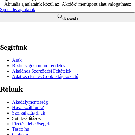
Aktuális ajánlataink közül az ‘Akciók’ menüpont alatt válogathatsz
Speciális ajánlatok
Keresés
Segítünk
Árak
Biztonságos online rendelés
Általános Szerződési Feltételek
Adatkezelési és Cookie tájékoztató
Rólunk
Akadálymentesség
Hova szállítunk?
Szolgáltatás díjak
Süti beállítások
Fizetési lehetőségek
Tesco.hu
Clubcard