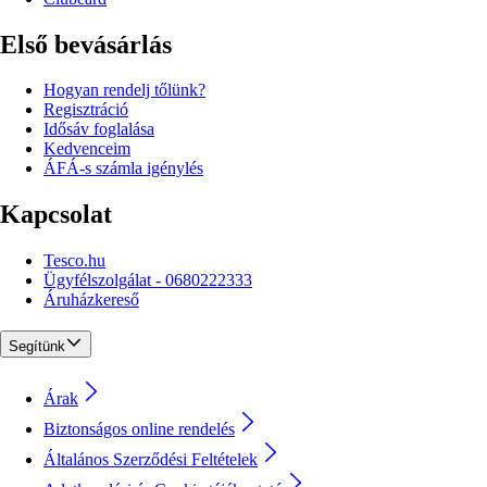
Első bevásárlás
Hogyan rendelj tőlünk?
Regisztráció
Idősáv foglalása
Kedvenceim
ÁFÁ-s számla igénylés
Kapcsolat
Tesco.hu
Ügyfélszolgálat - 0680222333
Áruházkereső
Segítünk
Árak
Biztonságos online rendelés
Általános Szerződési Feltételek