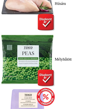
Húsáru
Mélyhűtött