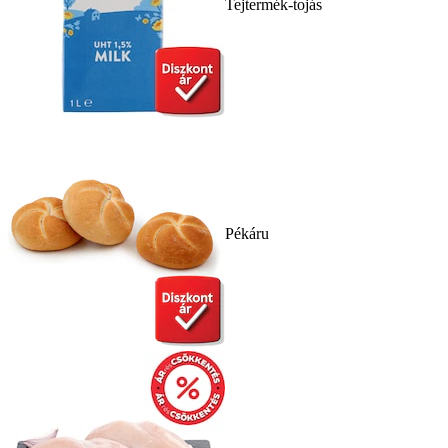
Tejtermék-tojás
Pékáru