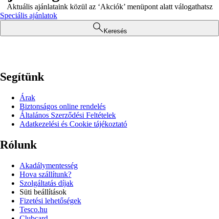
Aktuális ajánlataink közül az ‘Akciók’ menüpont alatt válogathatsz
Speciális ajánlatok
Keresés
Segítünk
Árak
Biztonságos online rendelés
Általános Szerződési Feltételek
Adatkezelési és Cookie tájékoztató
Rólunk
Akadálymentesség
Hova szállítunk?
Szolgáltatás díjak
Süti beállítások
Fizetési lehetőségek
Tesco.hu
Clubcard