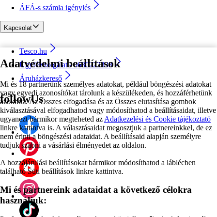
ÁFÁ-s számla igénylés
Kapcsolat
Tesco.hu
Adatvédelmi beállítások
Ügyfélszolgálat - 0680222333
Áruházkereső
Mi és 18 partnerünk személyes adatokat, például böngészési adatokat
vagy egyedi azonosítókat tárolunk a készülékeden, és hozzáférhetünk
followUs
azokhoz. Az Összes elfogadása és az Összes elutasítása gombok
kiválasztásával elfogadhatod vagy módosíthatod a beállításaidat, illetve
ugyanezt bármikor megteheted az
Adatkezelési és Cookie tájékoztató
linkre kattintva is. A választásaidat megosztjuk a partnereinkkel, de ez
nem érinti a böngészési adataidat. A beállításaid alapján személyre
tudjuk szabni a vásárlási élményedet az oldalon.
A hozzájárulási beállításokat bármikor módosíthatod a láblécben
található Süti beállítások linkre kattintva.
Mi és partnereink adataidat a következő célokra
használjuk: