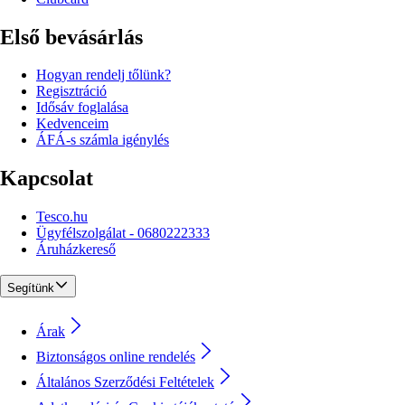
Első bevásárlás
Hogyan rendelj tőlünk?
Regisztráció
Idősáv foglalása
Kedvenceim
ÁFÁ-s számla igénylés
Kapcsolat
Tesco.hu
Ügyfélszolgálat - 0680222333
Áruházkereső
Segítünk
Árak
Biztonságos online rendelés
Általános Szerződési Feltételek