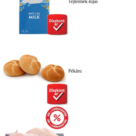
Tejtermék-tojás
Pékáru