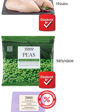
Húsáru
Mélyhűtött