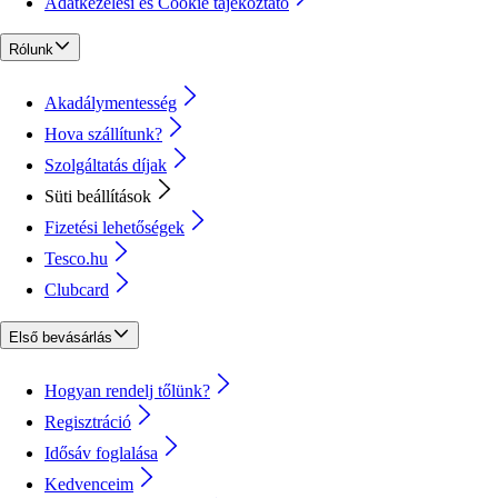
Adatkezelési és Cookie tájékoztató
Rólunk
Akadálymentesség
Hova szállítunk?
Szolgáltatás díjak
Süti beállítások
Fizetési lehetőségek
Tesco.hu
Clubcard
Első bevásárlás
Hogyan rendelj tőlünk?
Regisztráció
Idősáv foglalása
Kedvenceim