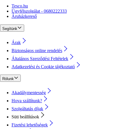
Tesco.hu
Ügyfélszolgálat - 0680222333
Áruházkereső
Segítünk
Árak
Biztonságos online rendelés
Általános Szerződési Feltételek
Adatkezelési és Cookie tájékoztató
Rólunk
Akadálymentesség
Hova szállítunk?
Szolgáltatás díjak
Süti beállítások
Fizetési lehetőségek