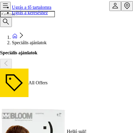
Ugrás a fő tartalomra
Ugrás a kereséshez
Speciális ajánlatok
Speciális ajánlatok
All Offers
Helló suli!