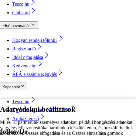
Tesco.hu
Clubcard
Első bevásárlás
Hogyan rendelj tőlünk?
Regisztráció
Idősáv foglalása
Kedvenceim
ÁFÁ-s számla igénylés
Kapcsolat
Tesco.hu
Adatvédelmi beállítások
Ügyfélszolgálat - 0680222333
Áruházkereső
Mi és 18 partnerünk személyes adatokat, például böngészési adatokat
vagy egyedi azonosítókat tárolunk a készülékeden, és hozzáférhetünk
followUs
azokhoz. Az Összes elfogadása és az Összes elutasítása gombok