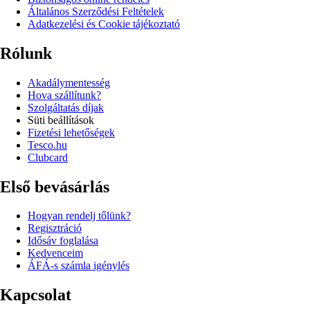
Általános Szerződési Feltételek
Adatkezelési és Cookie tájékoztató
Rólunk
Akadálymentesség
Hova szállítunk?
Szolgáltatás díjak
Süti beállítások
Fizetési lehetőségek
Tesco.hu
Clubcard
Első bevásárlás
Hogyan rendelj tőlünk?
Regisztráció
Idősáv foglalása
Kedvenceim
ÁFÁ-s számla igénylés
Kapcsolat