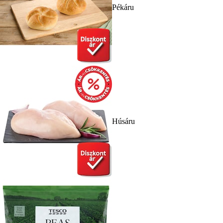
Pékáru
Húsáru