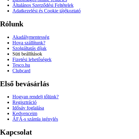
Általános Szerződési Feltételek
Adatkezelési és Cookie tájékoztató
Rólunk
Akadálymentesség
Hova szállítunk?
Szolgáltatás díjak
Süti beállítások
Fizetési lehetőségek
Tesco.hu
Clubcard
Első bevásárlás
Hogyan rendelj tőlünk?
Regisztráció
Idősáv foglalása
Kedvenceim
ÁFÁ-s számla igénylés
Kapcsolat