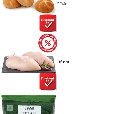
Pékáru
Húsáru