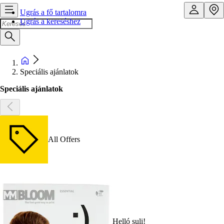
Ugrás a fő tartalomra
Ugrás a kereséshez
Speciális ajánlatok
Speciális ajánlatok
All Offers
Helló suli!