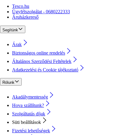
Tesco.hu
Ügyfélszolgálat - 0680222333
Áruházkereső
Segítünk
Árak
Biztonságos online rendelés
Általános Szerződési Feltételek
Adatkezelési és Cookie tájékoztató
Rólunk
Akadálymentesség
Hova szállítunk?
Szolgáltatás díjak
Süti beállítások
Fizetési lehetőségek