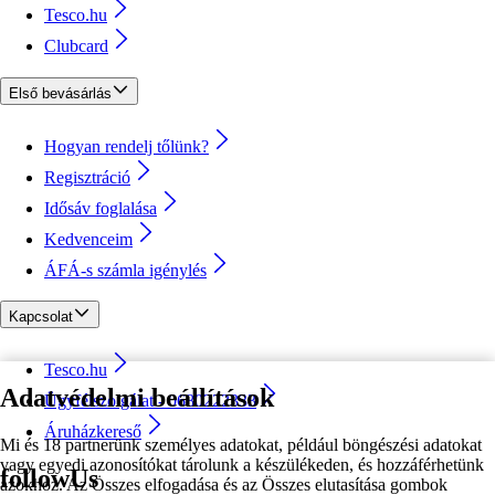
Tesco.hu
Clubcard
Első bevásárlás
Hogyan rendelj tőlünk?
Regisztráció
Idősáv foglalása
Kedvenceim
ÁFÁ-s számla igénylés
Kapcsolat
Tesco.hu
Adatvédelmi beállítások
Ügyfélszolgálat - 0680222333
Áruházkereső
Mi és 18 partnerünk személyes adatokat, például böngészési adatokat
vagy egyedi azonosítókat tárolunk a készülékeden, és hozzáférhetünk
followUs
azokhoz. Az Összes elfogadása és az Összes elutasítása gombok