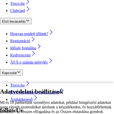
Tesco.hu
Clubcard
Első bevásárlás
Hogyan rendelj tőlünk?
Regisztráció
Idősáv foglalása
Kedvenceim
ÁFÁ-s számla igénylés
Kapcsolat
Tesco.hu
Adatvédelmi beállítások
Ügyfélszolgálat - 0680222333
Áruházkereső
Mi és 18 partnerünk személyes adatokat, például böngészési adatokat
vagy egyedi azonosítókat tárolunk a készülékeden, és hozzáférhetünk
followUs
azokhoz. Az Összes elfogadása és az Összes elutasítása gombok