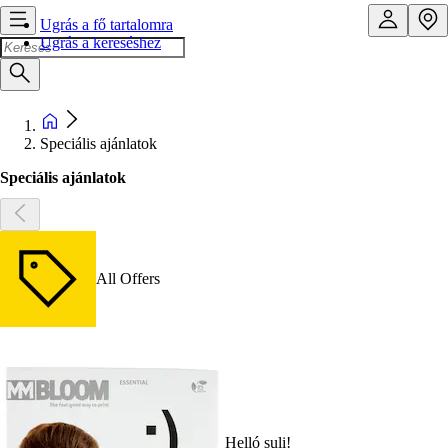
Ugrás a fő tartalomra
Ugrás a kereséshez
Speciális ajánlatok
Speciális ajánlatok
All Offers
Helló suli!