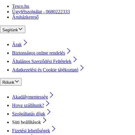
Tesco.hu
Ügyfélszolgálat - 0680222333
Áruházkereső
Segítünk
Árak
Biztonságos online rendelés
Általános Szerződési Feltételek
Adatkezelési és Cookie tájékoztató
Rólunk
Akadálymentesség
Hova szállítunk?
Szolgáltatás díjak
Süti beállítások
Fizetési lehetőségek