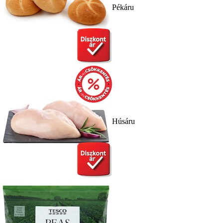
Pékáru
Húsáru