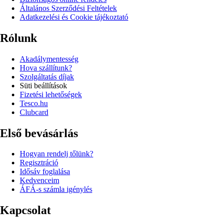
Általános Szerződési Feltételek
Adatkezelési és Cookie tájékoztató
Rólunk
Akadálymentesség
Hova szállítunk?
Szolgáltatás díjak
Süti beállítások
Fizetési lehetőségek
Tesco.hu
Clubcard
Első bevásárlás
Hogyan rendelj tőlünk?
Regisztráció
Idősáv foglalása
Kedvenceim
ÁFÁ-s számla igénylés
Kapcsolat