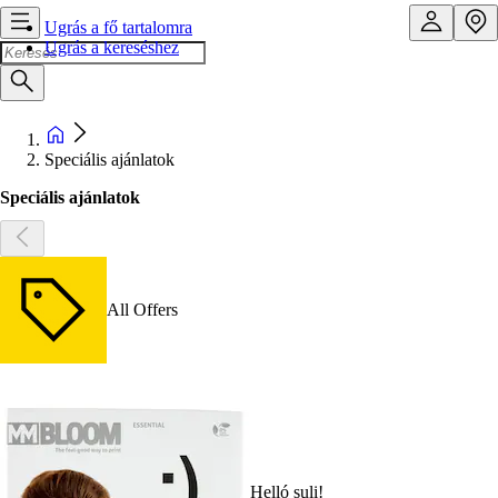
Ugrás a fő tartalomra
Ugrás a kereséshez
Speciális ajánlatok
Speciális ajánlatok
All Offers
Helló suli!