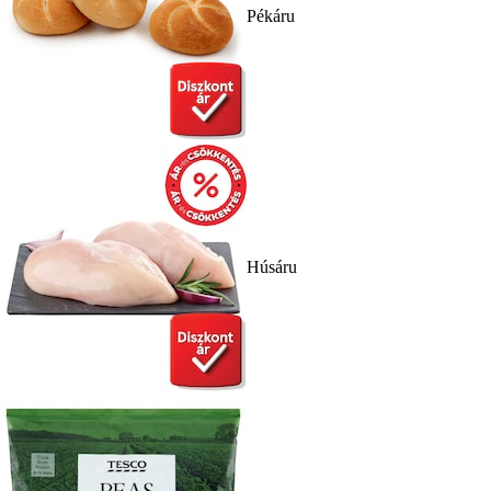
Pékáru
Húsáru