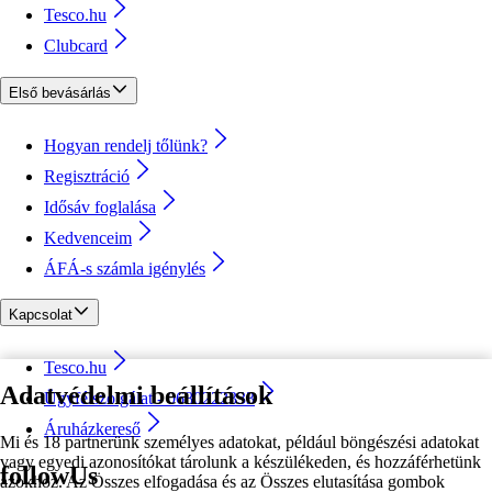
Tesco.hu
Clubcard
Első bevásárlás
Hogyan rendelj tőlünk?
Regisztráció
Idősáv foglalása
Kedvenceim
ÁFÁ-s számla igénylés
Kapcsolat
Tesco.hu
Adatvédelmi beállítások
Ügyfélszolgálat - 0680222333
Áruházkereső
Mi és 18 partnerünk személyes adatokat, például böngészési adatokat
vagy egyedi azonosítókat tárolunk a készülékeden, és hozzáférhetünk
followUs
azokhoz. Az Összes elfogadása és az Összes elutasítása gombok