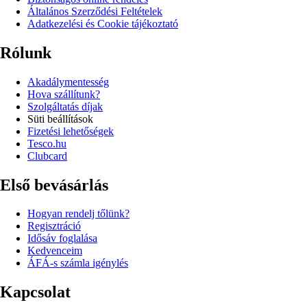
Általános Szerződési Feltételek
Adatkezelési és Cookie tájékoztató
Rólunk
Akadálymentesség
Hova szállítunk?
Szolgáltatás díjak
Süti beállítások
Fizetési lehetőségek
Tesco.hu
Clubcard
Első bevásárlás
Hogyan rendelj tőlünk?
Regisztráció
Idősáv foglalása
Kedvenceim
ÁFÁ-s számla igénylés
Kapcsolat