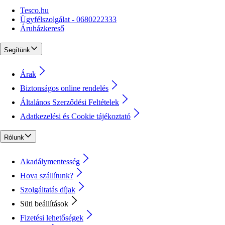
Tesco.hu
Ügyfélszolgálat - 0680222333
Áruházkereső
Segítünk
Árak
Biztonságos online rendelés
Általános Szerződési Feltételek
Adatkezelési és Cookie tájékoztató
Rólunk
Akadálymentesség
Hova szállítunk?
Szolgáltatás díjak
Süti beállítások
Fizetési lehetőségek