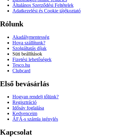
Általános Szerződési Feltételek
Adatkezelési és Cookie tájékoztató
Rólunk
Akadálymentesség
Hova szállítunk?
Szolgáltatás díjak
Süti beállítások
Fizetési lehetőségek
Tesco.hu
Clubcard
Első bevásárlás
Hogyan rendelj tőlünk?
Regisztráció
Idősáv foglalása
Kedvenceim
ÁFÁ-s számla igénylés
Kapcsolat