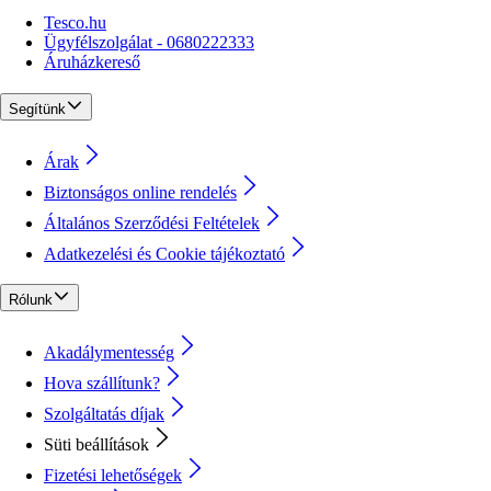
Tesco.hu
Ügyfélszolgálat - 0680222333
Áruházkereső
Segítünk
Árak
Biztonságos online rendelés
Általános Szerződési Feltételek
Adatkezelési és Cookie tájékoztató
Rólunk
Akadálymentesség
Hova szállítunk?
Szolgáltatás díjak
Süti beállítások
Fizetési lehetőségek