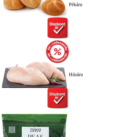
Pékáru
Húsáru