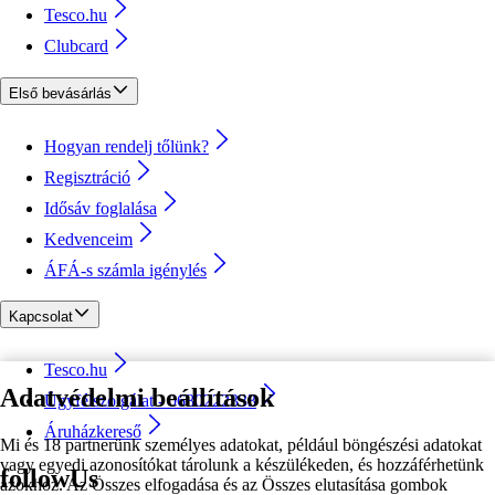
Tesco.hu
Clubcard
Első bevásárlás
Hogyan rendelj tőlünk?
Regisztráció
Idősáv foglalása
Kedvenceim
ÁFÁ-s számla igénylés
Kapcsolat
Tesco.hu
Adatvédelmi beállítások
Ügyfélszolgálat - 0680222333
Áruházkereső
Mi és 18 partnerünk személyes adatokat, például böngészési adatokat
vagy egyedi azonosítókat tárolunk a készülékeden, és hozzáférhetünk
followUs
azokhoz. Az Összes elfogadása és az Összes elutasítása gombok