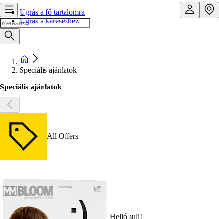
Ugrás a fő tartalomra
Ugrás a kereséshez
Speciális ajánlatok
Speciális ajánlatok
All Offers
Helló suli!