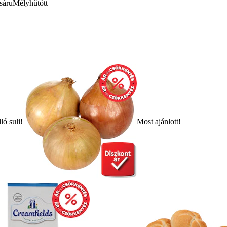
sáru
Mélyhűtött
ló suli!
Most ajánlott!