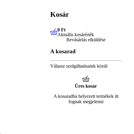
Kosár
0 Ft
Aktuális kosárérték
0 Ft
Aktuális kosárérték
Bevásárlás elküldése
A kosarad
Válassz szolgáltatásaink közül
Üres kosár
A kosaradba helyezett termékek itt
fognak megjelenni