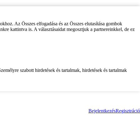
zokhoz. Az Összes elfogadása és az Összes elutasítása gombok
inkre kattintva is. A választásaidat megosztjuk a partnereinkkel, de ez
zemélyre szabott hirdetések és tartalmak, hirdetések és tartalmak
Bejelentkezés
Regisztráció