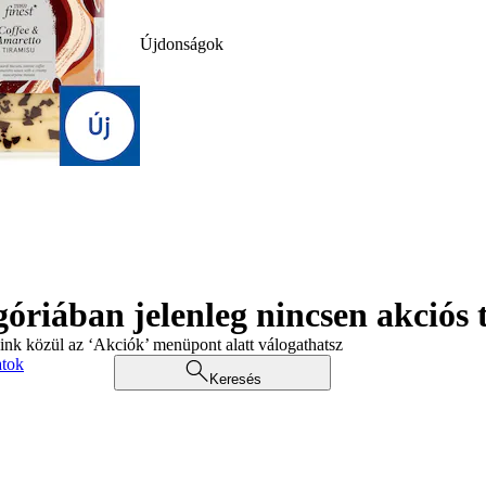
Újdonságok
góriában jelenleg nincsen akciós
aink közül az ‘Akciók’ menüpont alatt válogathatsz
atok
Keresés