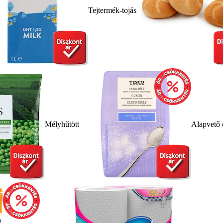
Tejtermék-tojás
Mélyhűtött
Alapvető 