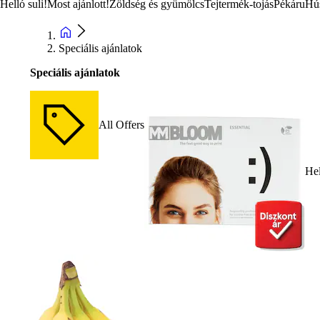
Helló suli!
Most ajánlott!
Zöldség és gyümölcs
Tejtermék-tojás
Pékáru
Hú
Speciális ajánlatok
Speciális ajánlatok
All Offers
Hel