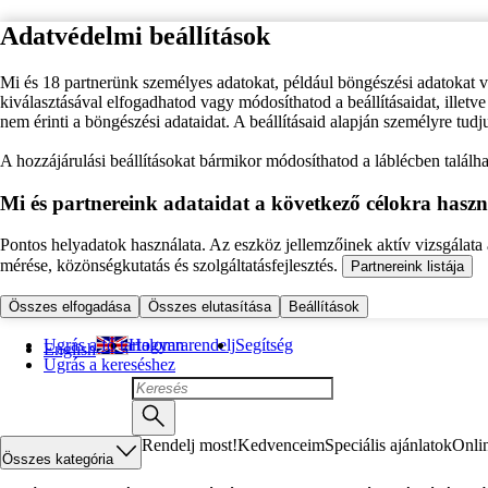
Adatvédelmi beállítások
Mi és 18 partnerünk személyes adatokat, például böngészési adatokat 
kiválasztásával elfogadhatod vagy módosíthatod a beállításaidat, illet
nem érinti a böngészési adataidat. A beállításaid alapján személyre tudj
A hozzájárulási beállításokat bármikor módosíthatod a láblécben találhat
Mi és partnereink adataidat a következő célokra haszn
Pontos helyadatok használata. Az eszköz jellemzőinek aktív vizsgálata a
mérése, közönségkutatás és szolgáltatásfejlesztés.
Partnereink listája
Összes elfogadása
Összes elutasítása
Beállítások
Ugrás a fő tartalomra
Hogyan rendelj
Segítség
English
Ugrás a kereséshez
Rendelj most!
Kedvenceim
Speciális ajánlatok
Onli
Összes kategória