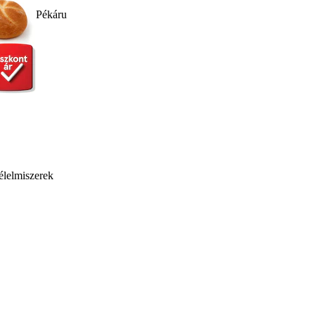
Pékáru
élelmiszerek