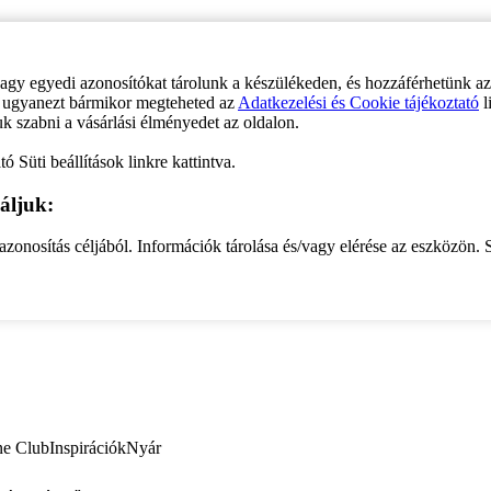
vagy egyedi azonosítókat tárolunk a készülékeden, és hozzáférhetünk a
ve ugyanezt bármikor megteheted az
Adatkezelési és Cookie tájékoztató
l
uk szabni a vásárlási élményedet az oldalon.
ó Süti beállítások linkre kattintva.
áljuk:
zonosítás céljából. Információk tárolása és/vagy elérése az eszközön. S
ne Club
Inspirációk
Nyár