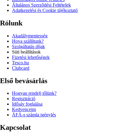
Általános Szerződési Feltételek
Adatkezelési és Cookie tájékoztató
Rólunk
Akadálymentesség
Hova szállítunk?
Szolgáltatás díjak
Süti beállítások
Fizetési lehetőségek
Tesco.hu
Clubcard
Első bevásárlás
Hogyan rendelj tőlünk?
Regisztráció
Idősáv foglalása
Kedvenceim
ÁFÁ-s számla igénylés
Kapcsolat