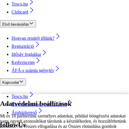
Tesco.hu
Clubcard
Első bevásárlás
Hogyan rendelj tőlünk?
Regisztráció
Idősáv foglalása
Kedvenceim
ÁFÁ-s számla igénylés
Kapcsolat
Tesco.hu
Adatvédelmi beállítások
Ügyfélszolgálat - 0680222333
Áruházkereső
Mi és 18 partnerünk személyes adatokat, például böngészési adatokat
vagy egyedi azonosítókat tárolunk a készülékeden, és hozzáférhetünk
followUs
azokhoz. Az Összes elfogadása és az Összes elutasítása gombok