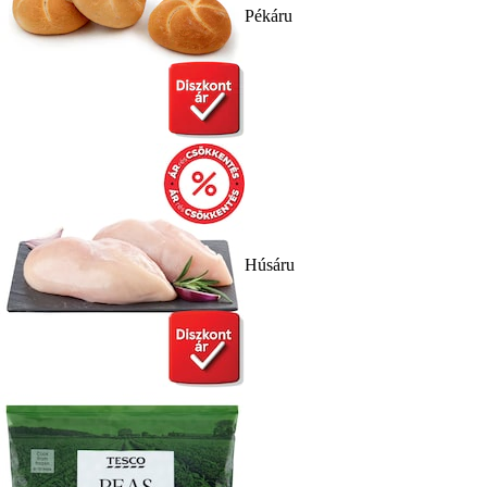
Pékáru
Húsáru