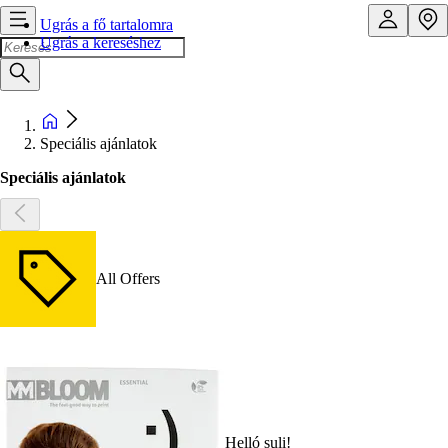
Ugrás a fő tartalomra
Ugrás a kereséshez
Speciális ajánlatok
Speciális ajánlatok
All Offers
Helló suli!