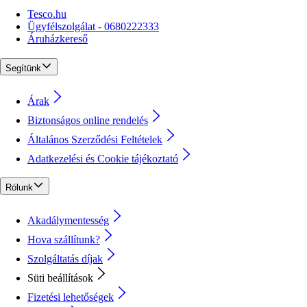
Tesco.hu
Ügyfélszolgálat - 0680222333
Áruházkereső
Segítünk
Árak
Biztonságos online rendelés
Általános Szerződési Feltételek
Adatkezelési és Cookie tájékoztató
Rólunk
Akadálymentesség
Hova szállítunk?
Szolgáltatás díjak
Süti beállítások
Fizetési lehetőségek