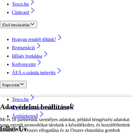
Tesco.hu
Clubcard
Első bevásárlás
Hogyan rendelj tőlünk?
Regisztráció
Idősáv foglalása
Kedvenceim
ÁFÁ-s számla igénylés
Kapcsolat
Tesco.hu
Adatvédelmi beállítások
Ügyfélszolgálat - 0680222333
Áruházkereső
Mi és 18 partnerünk személyes adatokat, például böngészési adatokat
vagy egyedi azonosítókat tárolunk a készülékeden, és hozzáférhetünk
followUs
azokhoz. Az Összes elfogadása és az Összes elutasítása gombok