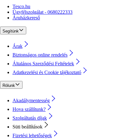
Tesco.hu
Ügyfélszolgálat - 0680222333
Áruházkereső
Segítünk
Árak
Biztonságos online rendelés
Általános Szerződési Feltételek
Adatkezelési és Cookie tájékoztató
Rólunk
Akadálymentesség
Hova szállítunk?
Szolgáltatás díjak
Süti beállítások
Fizetési lehetőségek