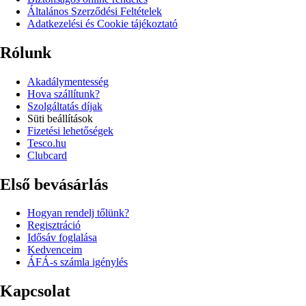
Általános Szerződési Feltételek
Adatkezelési és Cookie tájékoztató
Rólunk
Akadálymentesség
Hova szállítunk?
Szolgáltatás díjak
Süti beállítások
Fizetési lehetőségek
Tesco.hu
Clubcard
Első bevásárlás
Hogyan rendelj tőlünk?
Regisztráció
Idősáv foglalása
Kedvenceim
ÁFÁ-s számla igénylés
Kapcsolat