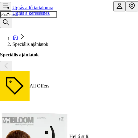
Ugrás a fő tartalomra
Ugrás a kereséshez
Speciális ajánlatok
Speciális ajánlatok
All Offers
Helló suli!