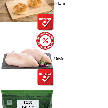
Pékáru
Húsáru