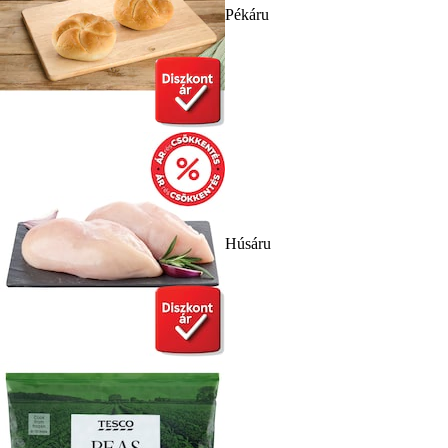
Pékáru
Húsáru