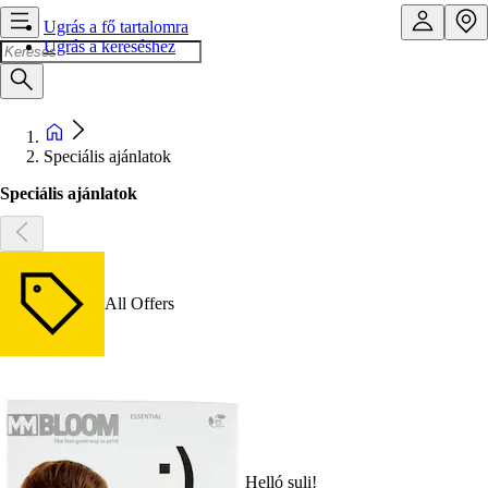
Ugrás a fő tartalomra
Ugrás a kereséshez
Speciális ajánlatok
Speciális ajánlatok
All Offers
Helló suli!