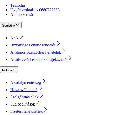
Tesco.hu
Ügyfélszolgálat - 0680222333
Áruházkereső
Segítünk
Árak
Biztonságos online rendelés
Általános Szerződési Feltételek
Adatkezelési és Cookie tájékoztató
Rólunk
Akadálymentesség
Hova szállítunk?
Szolgáltatás díjak
Süti beállítások
Fizetési lehetőségek