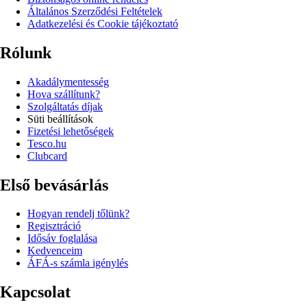
Általános Szerződési Feltételek
Adatkezelési és Cookie tájékoztató
Rólunk
Akadálymentesség
Hova szállítunk?
Szolgáltatás díjak
Süti beállítások
Fizetési lehetőségek
Tesco.hu
Clubcard
Első bevásárlás
Hogyan rendelj tőlünk?
Regisztráció
Idősáv foglalása
Kedvenceim
ÁFÁ-s számla igénylés
Kapcsolat