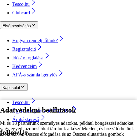
Tesco.hu
Clubcard
Első bevásárlás
Hogyan rendelj tőlünk?
Regisztráció
Idősáv foglalása
Kedvenceim
ÁFÁ-s számla igénylés
Kapcsolat
Tesco.hu
Adatvédelmi beállítások
Ügyfélszolgálat - 0680222333
Áruházkereső
Mi és 18 partnerünk személyes adatokat, például böngészési adatokat
vagy egyedi azonosítókat tárolunk a készülékeden, és hozzáférhetünk
followUs
azokhoz. Az Összes elfogadása és az Összes elutasítása gombok