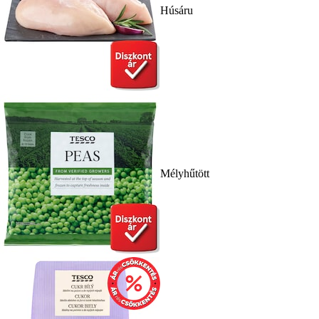
Húsáru
Mélyhűtött