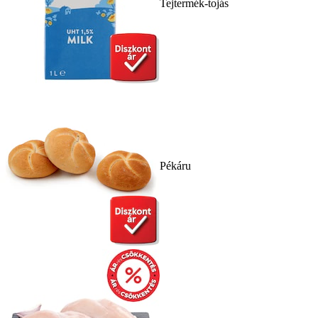
Tejtermék-tojás
Pékáru