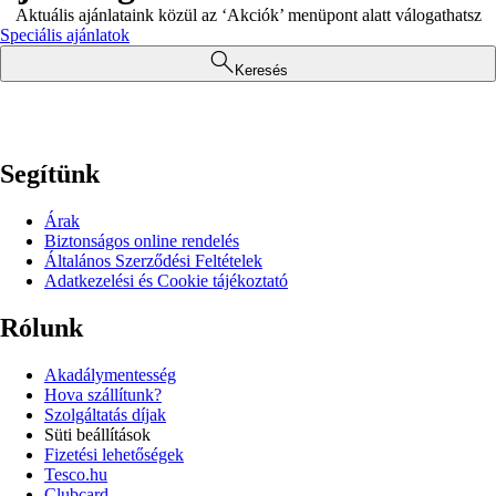
Aktuális ajánlataink közül az ‘Akciók’ menüpont alatt válogathatsz
Speciális ajánlatok
Keresés
Segítünk
Árak
Biztonságos online rendelés
Általános Szerződési Feltételek
Adatkezelési és Cookie tájékoztató
Rólunk
Akadálymentesség
Hova szállítunk?
Szolgáltatás díjak
Süti beállítások
Fizetési lehetőségek
Tesco.hu
Clubcard