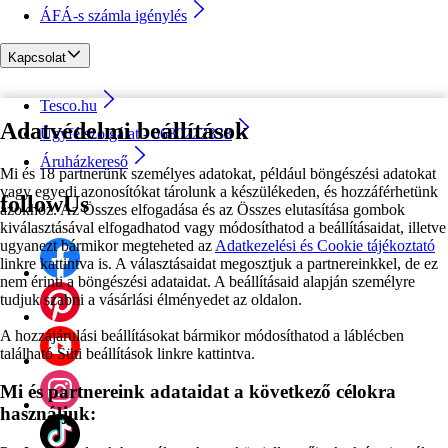
ÁFÁ-s számla igénylés
Kapcsolat
Tesco.hu
Adatvédelmi beállítások
Ügyfélszolgálat - 0680222333
Áruházkereső
Mi és 18 partnerünk személyes adatokat, például böngészési adatokat
vagy egyedi azonosítókat tárolunk a készülékeden, és hozzáférhetünk
followUs
azokhoz. Az Összes elfogadása és az Összes elutasítása gombok
kiválasztásával elfogadhatod vagy módosíthatod a beállításaidat, illetve
ugyanezt bármikor megteheted az
Adatkezelési és Cookie tájékoztató
linkre kattintva is. A választásaidat megosztjuk a partnereinkkel, de ez
nem érinti a böngészési adataidat. A beállításaid alapján személyre
tudjuk szabni a vásárlási élményedet az oldalon.
A hozzájárulási beállításokat bármikor módosíthatod a láblécben
található Süti beállítások linkre kattintva.
Mi és partnereink adataidat a következő célokra
használjuk: