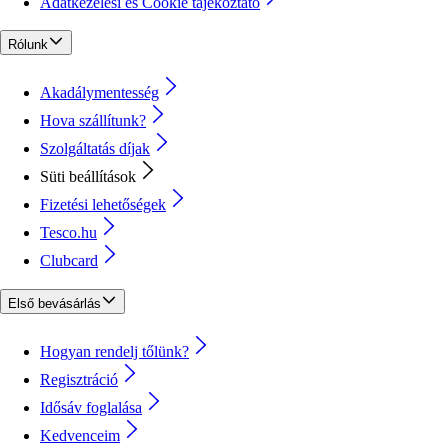
Adatkezelési és Cookie tájékoztató
Rólunk
Akadálymentesség
Hova szállítunk?
Szolgáltatás díjak
Süti beállítások
Fizetési lehetőségek
Tesco.hu
Clubcard
Első bevásárlás
Hogyan rendelj tőlünk?
Regisztráció
Idősáv foglalása
Kedvenceim