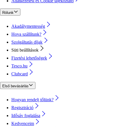
Adatkezelési és Cookie tájékoztató
Rólunk
Akadálymentesség
Hova szállítunk?
Szolgáltatás díjak
Süti beállítások
Fizetési lehetőségek
Tesco.hu
Clubcard
Első bevásárlás
Hogyan rendelj tőlünk?
Regisztráció
Idősáv foglalása
Kedvenceim