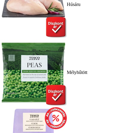
Húsáru
Mélyhűtött