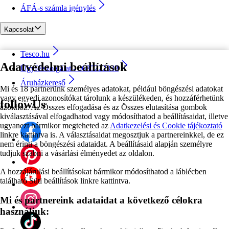
ÁFÁ-s számla igénylés
Kapcsolat
Tesco.hu
Adatvédelmi beállítások
Ügyfélszolgálat - 0680222333
Áruházkereső
Mi és 18 partnerünk személyes adatokat, például böngészési adatokat
vagy egyedi azonosítókat tárolunk a készülékeden, és hozzáférhetünk
followUs
azokhoz. Az Összes elfogadása és az Összes elutasítása gombok
kiválasztásával elfogadhatod vagy módosíthatod a beállításaidat, illetve
ugyanezt bármikor megteheted az
Adatkezelési és Cookie tájékoztató
linkre kattintva is. A választásaidat megosztjuk a partnereinkkel, de ez
nem érinti a böngészési adataidat. A beállításaid alapján személyre
tudjuk szabni a vásárlási élményedet az oldalon.
A hozzájárulási beállításokat bármikor módosíthatod a láblécben
található Süti beállítások linkre kattintva.
Mi és partnereink adataidat a következő célokra
használjuk: