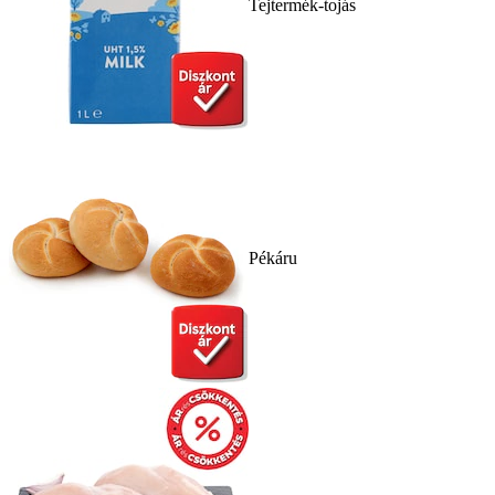
Tejtermék-tojás
Pékáru