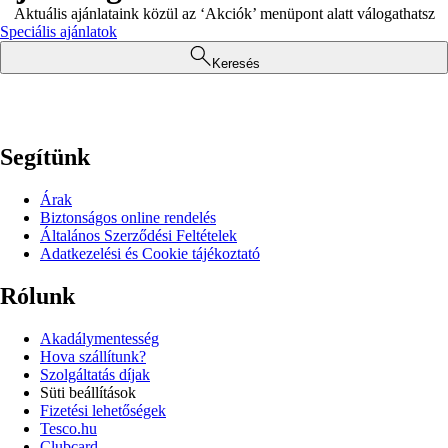
Aktuális ajánlataink közül az ‘Akciók’ menüpont alatt válogathatsz
Speciális ajánlatok
Keresés
Segítünk
Árak
Biztonságos online rendelés
Általános Szerződési Feltételek
Adatkezelési és Cookie tájékoztató
Rólunk
Akadálymentesség
Hova szállítunk?
Szolgáltatás díjak
Süti beállítások
Fizetési lehetőségek
Tesco.hu
Clubcard