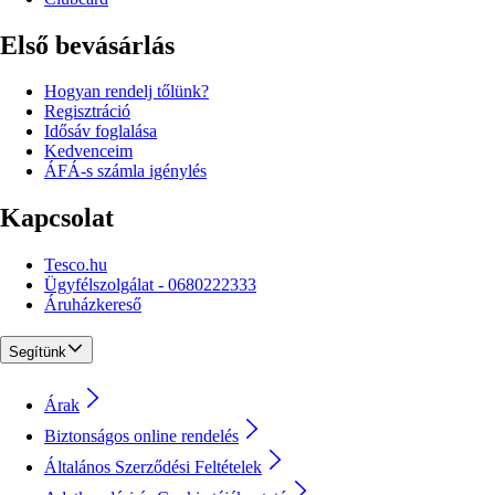
Első bevásárlás
Hogyan rendelj tőlünk?
Regisztráció
Idősáv foglalása
Kedvenceim
ÁFÁ-s számla igénylés
Kapcsolat
Tesco.hu
Ügyfélszolgálat - 0680222333
Áruházkereső
Segítünk
Árak
Biztonságos online rendelés
Általános Szerződési Feltételek