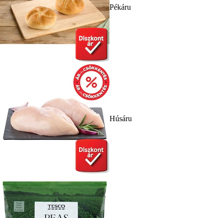
Pékáru
Húsáru