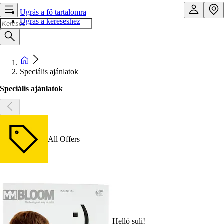
Ugrás a fő tartalomra
Ugrás a kereséshez
Speciális ajánlatok
Speciális ajánlatok
All Offers
Helló suli!