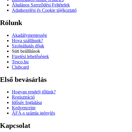
Általános Szerződési Feltételek
Adatkezelési és Cookie tájékoztató
Rólunk
Akadálymentesség
Hova szállítunk?
Szolgáltatás díjak
Süti beállítások
Fizetési lehetőségek
Tesco.hu
Clubcard
Első bevásárlás
Hogyan rendelj tőlünk?
Regisztráció
Idősáv foglalása
Kedvenceim
ÁFÁ-s számla igénylés
Kapcsolat