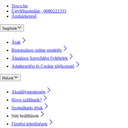
Tesco.hu
Ügyfélszolgálat - 0680222333
Áruházkereső
Segítünk
Árak
Biztonságos online rendelés
Általános Szerződési Feltételek
Adatkezelési és Cookie tájékoztató
Rólunk
Akadálymentesség
Hova szállítunk?
Szolgáltatás díjak
Süti beállítások
Fizetési lehetőségek