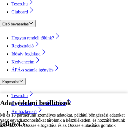
Tesco.hu
Clubcard
Első bevásárlás
Hogyan rendelj tőlünk?
Regisztráció
Idősáv foglalása
Kedvenceim
ÁFÁ-s számla igénylés
Kapcsolat
Tesco.hu
Adatvédelmi beállítások
Ügyfélszolgálat - 0680222333
Áruházkereső
Mi és 18 partnerünk személyes adatokat, például böngészési adatokat
vagy egyedi azonosítókat tárolunk a készülékeden, és hozzáférhetünk
followUs
azokhoz. Az Összes elfogadása és az Összes elutasítása gombok