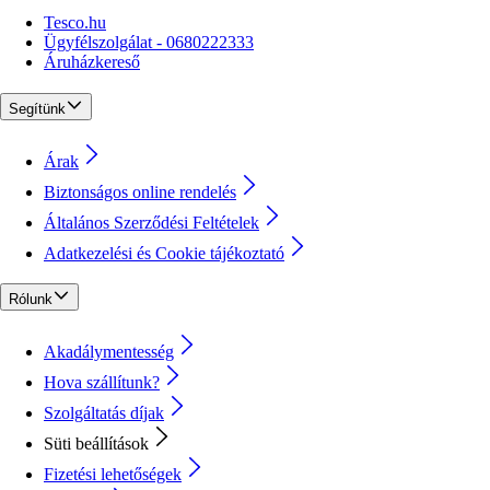
Tesco.hu
Ügyfélszolgálat - 0680222333
Áruházkereső
Segítünk
Árak
Biztonságos online rendelés
Általános Szerződési Feltételek
Adatkezelési és Cookie tájékoztató
Rólunk
Akadálymentesség
Hova szállítunk?
Szolgáltatás díjak
Süti beállítások
Fizetési lehetőségek