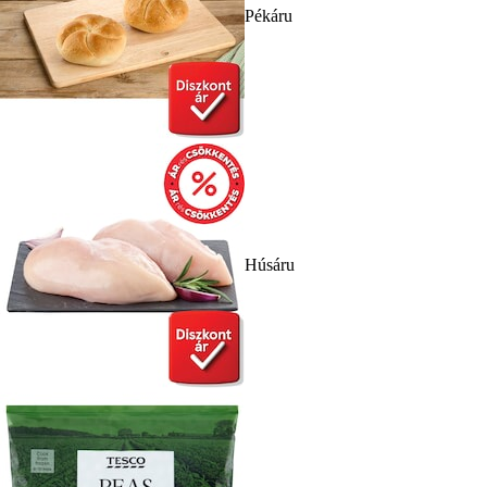
Pékáru
Húsáru