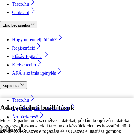
Tesco.hu
Clubcard
Első bevásárlás
Hogyan rendelj tőlünk?
Regisztráció
Idősáv foglalása
Kedvenceim
ÁFÁ-s számla igénylés
Kapcsolat
Tesco.hu
Adatvédelmi beállítások
Ügyfélszolgálat - 0680222333
Áruházkereső
Mi és 18 partnerünk személyes adatokat, például böngészési adatokat
vagy egyedi azonosítókat tárolunk a készülékeden, és hozzáférhetünk
followUs
azokhoz. Az Összes elfogadása és az Összes elutasítása gombok