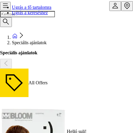
Ugrás a fő tartalomra
Ugrás a kereséshez
Speciális ajánlatok
Speciális ajánlatok
All Offers
Helló suli!