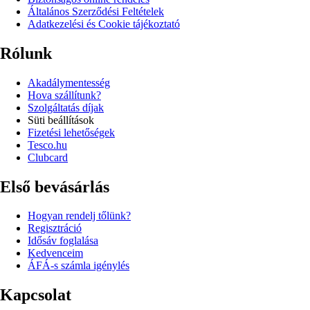
Általános Szerződési Feltételek
Adatkezelési és Cookie tájékoztató
Rólunk
Akadálymentesség
Hova szállítunk?
Szolgáltatás díjak
Süti beállítások
Fizetési lehetőségek
Tesco.hu
Clubcard
Első bevásárlás
Hogyan rendelj tőlünk?
Regisztráció
Idősáv foglalása
Kedvenceim
ÁFÁ-s számla igénylés
Kapcsolat