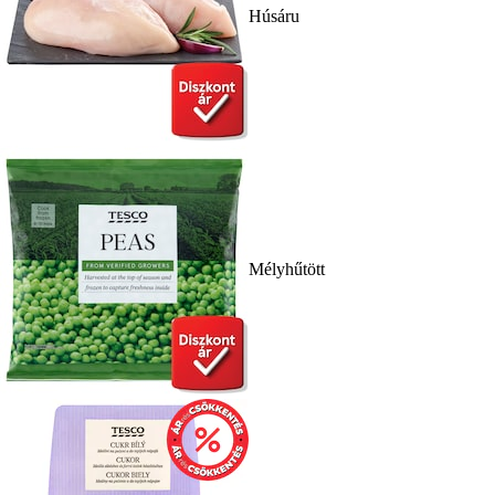
Húsáru
Mélyhűtött