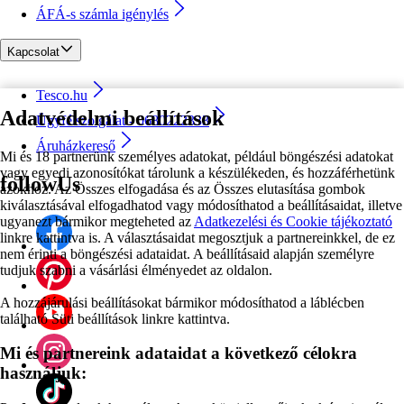
ÁFÁ-s számla igénylés
Kapcsolat
Tesco.hu
Adatvédelmi beállítások
Ügyfélszolgálat - 0680222333
Áruházkereső
Mi és 18 partnerünk személyes adatokat, például böngészési adatokat
vagy egyedi azonosítókat tárolunk a készülékeden, és hozzáférhetünk
followUs
azokhoz. Az Összes elfogadása és az Összes elutasítása gombok
kiválasztásával elfogadhatod vagy módosíthatod a beállításaidat, illetve
ugyanezt bármikor megteheted az
Adatkezelési és Cookie tájékoztató
linkre kattintva is. A választásaidat megosztjuk a partnereinkkel, de ez
nem érinti a böngészési adataidat. A beállításaid alapján személyre
tudjuk szabni a vásárlási élményedet az oldalon.
A hozzájárulási beállításokat bármikor módosíthatod a láblécben
található Süti beállítások linkre kattintva.
Mi és partnereink adataidat a következő célokra
használjuk: