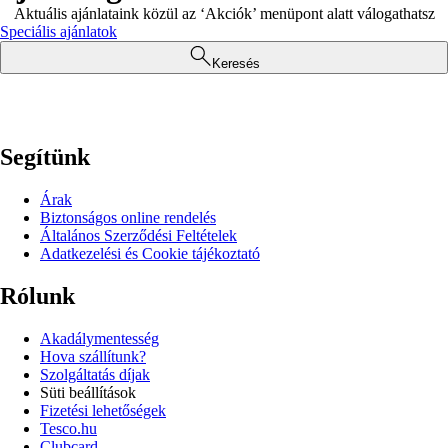
Aktuális ajánlataink közül az ‘Akciók’ menüpont alatt válogathatsz
Speciális ajánlatok
Keresés
Segítünk
Árak
Biztonságos online rendelés
Általános Szerződési Feltételek
Adatkezelési és Cookie tájékoztató
Rólunk
Akadálymentesség
Hova szállítunk?
Szolgáltatás díjak
Süti beállítások
Fizetési lehetőségek
Tesco.hu
Clubcard