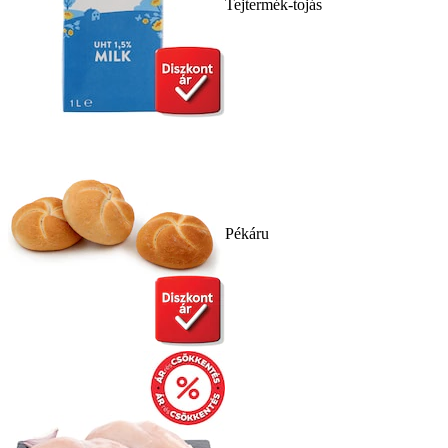
Tejtermék-tojás
Pékáru