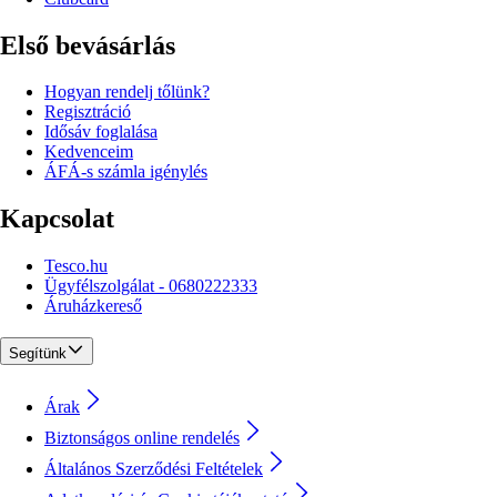
Első bevásárlás
Hogyan rendelj tőlünk?
Regisztráció
Idősáv foglalása
Kedvenceim
ÁFÁ-s számla igénylés
Kapcsolat
Tesco.hu
Ügyfélszolgálat - 0680222333
Áruházkereső
Segítünk
Árak
Biztonságos online rendelés
Általános Szerződési Feltételek