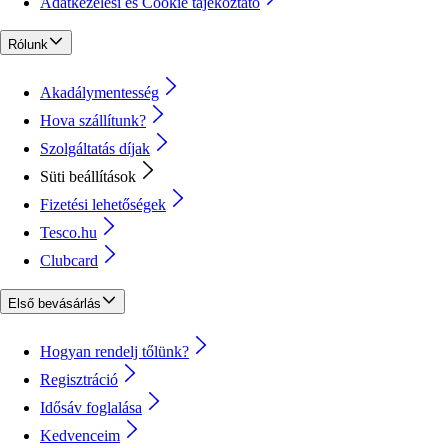
Adatkezelési és Cookie tájékoztató
Rólunk
Akadálymentesség
Hova szállítunk?
Szolgáltatás díjak
Süti beállítások
Fizetési lehetőségek
Tesco.hu
Clubcard
Első bevásárlás
Hogyan rendelj tőlünk?
Regisztráció
Idősáv foglalása
Kedvenceim