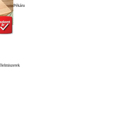
Pékáru
élelmiszerek