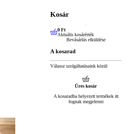
Kosár
0 Ft
Aktuális kosárérték
0 Ft
Aktuális kosárérték
Bevásárlás elküldése
A kosarad
Válassz szolgáltatásaink közül
Üres kosár
A kosaradba helyezett termékek itt
fognak megjelenni