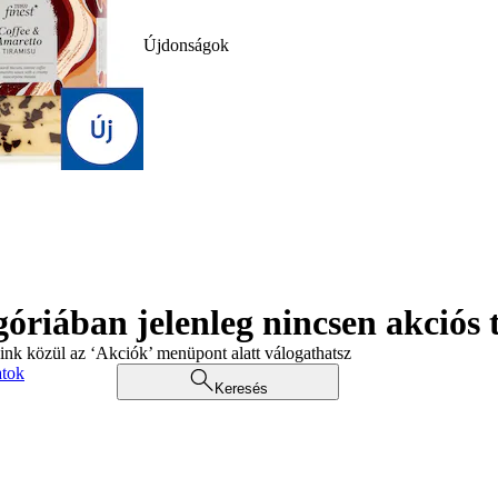
Újdonságok
góriában jelenleg nincsen akciós
aink közül az ‘Akciók’ menüpont alatt válogathatsz
atok
Keresés