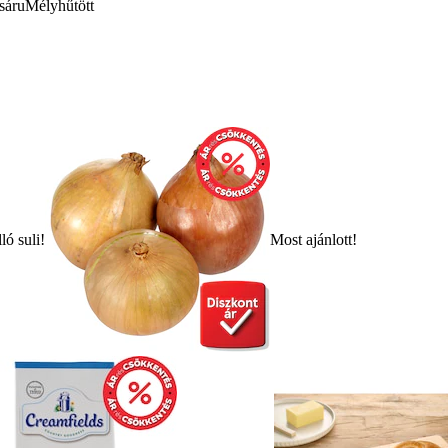
sáru
Mélyhűtött
ló suli!
Most ajánlott!