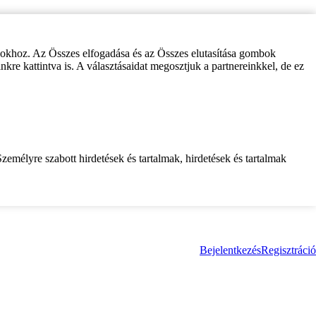
zokhoz. Az Összes elfogadása és az Összes elutasítása gombok
inkre kattintva is. A választásaidat megosztjuk a partnereinkkel, de ez
zemélyre szabott hirdetések és tartalmak, hirdetések és tartalmak
Bejelentkezés
Regisztráció