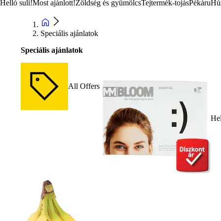
Helló suli!
Most ajánlott!
Zöldség és gyümölcs
Tejtermék-tojás
Pékáru
Hú
Speciális ajánlatok
Speciális ajánlatok
All Offers
Hel