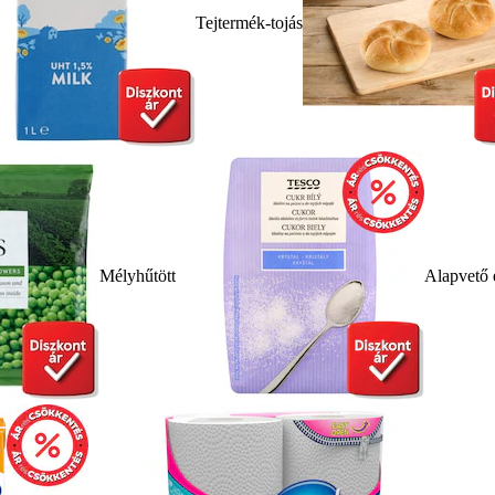
Tejtermék-tojás
Mélyhűtött
Alapvető 