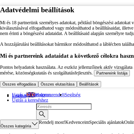
Adatvédelmi beállítások
Mi és 18 partnerünk személyes adatokat, például böngészési adatokat 
kiválasztásával elfogadhatod vagy módosíthatod a beállításaidat, illet
nem érinti a böngészési adataidat. A beállításaid alapján személyre tudj
A hozzájárulási beállításokat bármikor módosíthatod a láblécben találhat
Mi és partnereink adataidat a következő célokra haszn
Pontos helyadatok használata. Az eszköz jellemzőinek aktív vizsgálata a
mérése, közönségkutatás és szolgáltatásfejlesztés.
Partnereink listája
Összes elfogadása
Összes elutasítása
Beállítások
Ugrás a fő tartalomra
Hogyan rendelj
Segítség
English
Ugrás a kereséshez
Rendelj most!
Kedvenceim
Speciális ajánlatok
Onli
Összes kategória