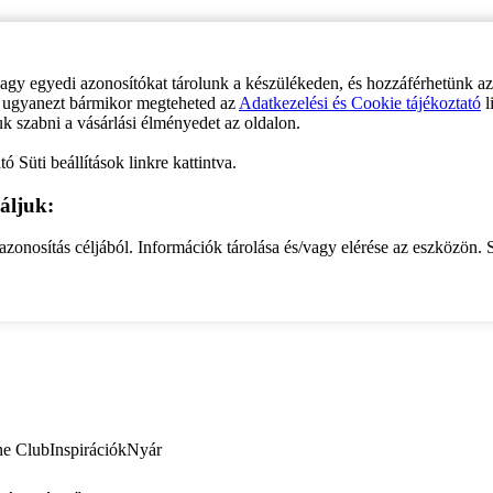
vagy egyedi azonosítókat tárolunk a készülékeden, és hozzáférhetünk a
ve ugyanezt bármikor megteheted az
Adatkezelési és Cookie tájékoztató
l
uk szabni a vásárlási élményedet az oldalon.
ó Süti beállítások linkre kattintva.
áljuk:
zonosítás céljából. Információk tárolása és/vagy elérése az eszközön. S
ne Club
Inspirációk
Nyár