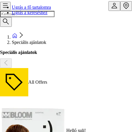
Ugrás a fő tartalomra
Ugrás a kereséshez
Speciális ajánlatok
Speciális ajánlatok
All Offers
Helló suli!