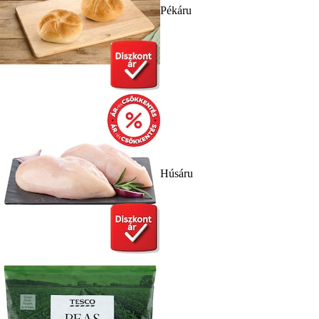
Pékáru
Húsáru