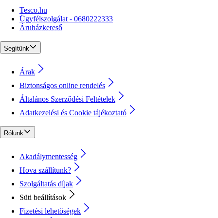
Tesco.hu
Ügyfélszolgálat - 0680222333
Áruházkereső
Segítünk
Árak
Biztonságos online rendelés
Általános Szerződési Feltételek
Adatkezelési és Cookie tájékoztató
Rólunk
Akadálymentesség
Hova szállítunk?
Szolgáltatás díjak
Süti beállítások
Fizetési lehetőségek