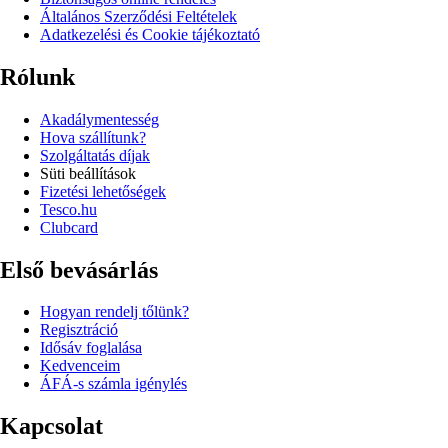
Általános Szerződési Feltételek
Adatkezelési és Cookie tájékoztató
Rólunk
Akadálymentesség
Hova szállítunk?
Szolgáltatás díjak
Süti beállítások
Fizetési lehetőségek
Tesco.hu
Clubcard
Első bevásárlás
Hogyan rendelj tőlünk?
Regisztráció
Idősáv foglalása
Kedvenceim
ÁFÁ-s számla igénylés
Kapcsolat