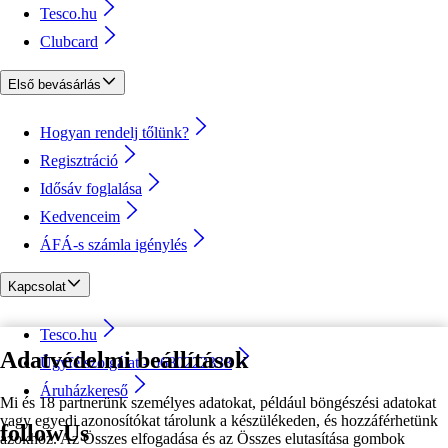
Tesco.hu
Clubcard
Első bevásárlás
Hogyan rendelj tőlünk?
Regisztráció
Idősáv foglalása
Kedvenceim
ÁFÁ-s számla igénylés
Kapcsolat
Tesco.hu
Adatvédelmi beállítások
Ügyfélszolgálat - 0680222333
Áruházkereső
Mi és 18 partnerünk személyes adatokat, például böngészési adatokat
vagy egyedi azonosítókat tárolunk a készülékeden, és hozzáférhetünk
followUs
azokhoz. Az Összes elfogadása és az Összes elutasítása gombok