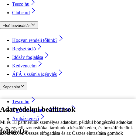
Tesco.hu
Clubcard
Első bevásárlás
Hogyan rendelj tőlünk?
Regisztráció
Idősáv foglalása
Kedvenceim
ÁFÁ-s számla igénylés
Kapcsolat
Tesco.hu
Adatvédelmi beállítások
Ügyfélszolgálat - 0680222333
Áruházkereső
Mi és 18 partnerünk személyes adatokat, például böngészési adatokat
vagy egyedi azonosítókat tárolunk a készülékeden, és hozzáférhetünk
followUs
azokhoz. Az Összes elfogadása és az Összes elutasítása gombok