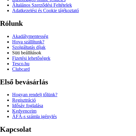
Általános Szerződési Feltételek
Adatkezelési és Cookie tájékoztató
Rólunk
Akadálymentesség
Hova szállítunk?
Szolgáltatás díjak
Süti beállítások
Fizetési lehetőségek
Tesco.hu
Clubcard
Első bevásárlás
Hogyan rendelj tőlünk?
Regisztráció
Idősáv foglalása
Kedvenceim
ÁFÁ-s számla igénylés
Kapcsolat