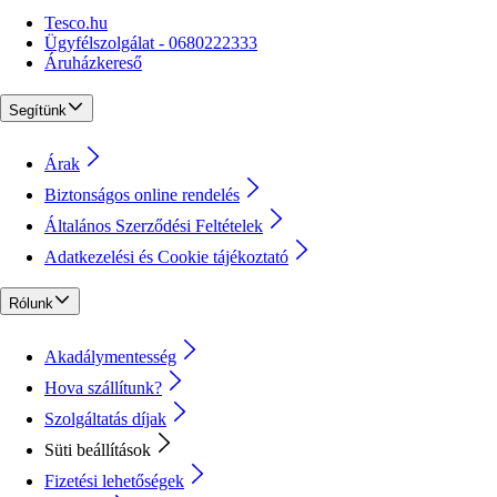
Tesco.hu
Ügyfélszolgálat - 0680222333
Áruházkereső
Segítünk
Árak
Biztonságos online rendelés
Általános Szerződési Feltételek
Adatkezelési és Cookie tájékoztató
Rólunk
Akadálymentesség
Hova szállítunk?
Szolgáltatás díjak
Süti beállítások
Fizetési lehetőségek