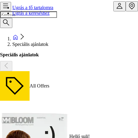
Ugrás a fő tartalomra
Ugrás a kereséshez
Speciális ajánlatok
Speciális ajánlatok
All Offers
Helló suli!