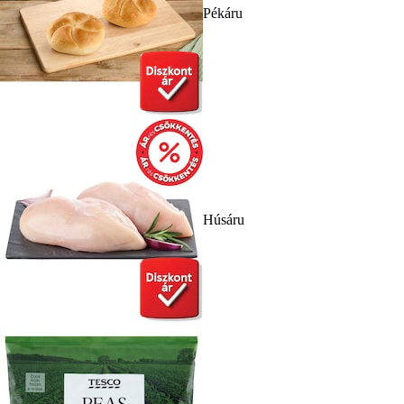
Pékáru
Húsáru