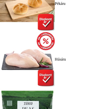
Pékáru
Húsáru