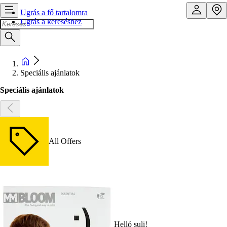
Ugrás a fő tartalomra
Ugrás a kereséshez
Speciális ajánlatok
Speciális ajánlatok
All Offers
Helló suli!