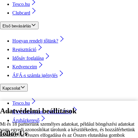
Tesco.hu
Clubcard
Első bevásárlás
Hogyan rendelj tőlünk?
Regisztráció
Idősáv foglalása
Kedvenceim
ÁFÁ-s számla igénylés
Kapcsolat
Tesco.hu
Adatvédelmi beállítások
Ügyfélszolgálat - 0680222333
Áruházkereső
Mi és 18 partnerünk személyes adatokat, például böngészési adatokat
vagy egyedi azonosítókat tárolunk a készülékeden, és hozzáférhetünk
followUs
azokhoz. Az Összes elfogadása és az Összes elutasítása gombok