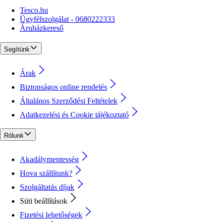
Tesco.hu
Ügyfélszolgálat - 0680222333
Áruházkereső
Segítünk
Árak
Biztonságos online rendelés
Általános Szerződési Feltételek
Adatkezelési és Cookie tájékoztató
Rólunk
Akadálymentesség
Hova szállítunk?
Szolgáltatás díjak
Süti beállítások
Fizetési lehetőségek