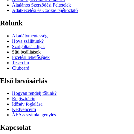
Általános Szerződési Feltételek
Adatkezelési és Cookie tájékoztató
Rólunk
Akadálymentesség
Hova szállítunk?
Szolgáltatás díjak
Süti beállítások
Fizetési lehetőségek
Tesco.hu
Clubcard
Első bevásárlás
Hogyan rendelj tőlünk?
Regisztráció
Idősáv foglalása
Kedvenceim
ÁFÁ-s számla igénylés
Kapcsolat