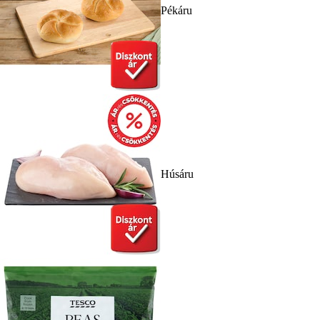
Pékáru
Húsáru