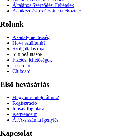
Általános Szerződési Feltételek
Adatkezelési és Cookie tájékoztató
Rólunk
Akadálymentesség
Hova szállítunk?
Szolgáltatás díjak
Süti beállítások
Fizetési lehetőségek
Tesco.hu
Clubcard
Első bevásárlás
Hogyan rendelj tőlünk?
Regisztráció
Idősáv foglalása
Kedvenceim
ÁFÁ-s számla igénylés
Kapcsolat