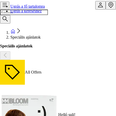
Ugrás a fő tartalomra
Ugrás a kereséshez
Speciális ajánlatok
Speciális ajánlatok
All Offers
Helló suli!