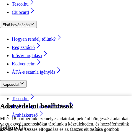
Tesco.hu
Clubcard
Első bevásárlás
Hogyan rendelj tőlünk?
Regisztráció
Idősáv foglalása
Kedvenceim
ÁFÁ-s számla igénylés
Kapcsolat
Tesco.hu
Adatvédelmi beállítások
Ügyfélszolgálat - 0680222333
Áruházkereső
Mi és 18 partnerünk személyes adatokat, például böngészési adatokat
vagy egyedi azonosítókat tárolunk a készülékeden, és hozzáférhetünk
followUs
azokhoz. Az Összes elfogadása és az Összes elutasítása gombok