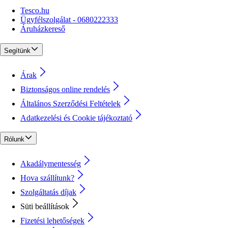
Tesco.hu
Ügyfélszolgálat - 0680222333
Áruházkereső
Segítünk
Árak
Biztonságos online rendelés
Általános Szerződési Feltételek
Adatkezelési és Cookie tájékoztató
Rólunk
Akadálymentesség
Hova szállítunk?
Szolgáltatás díjak
Süti beállítások
Fizetési lehetőségek