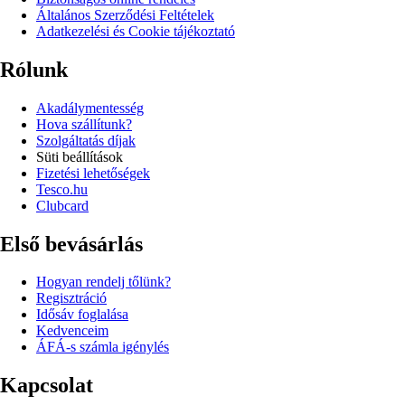
Általános Szerződési Feltételek
Adatkezelési és Cookie tájékoztató
Rólunk
Akadálymentesség
Hova szállítunk?
Szolgáltatás díjak
Süti beállítások
Fizetési lehetőségek
Tesco.hu
Clubcard
Első bevásárlás
Hogyan rendelj tőlünk?
Regisztráció
Idősáv foglalása
Kedvenceim
ÁFÁ-s számla igénylés
Kapcsolat