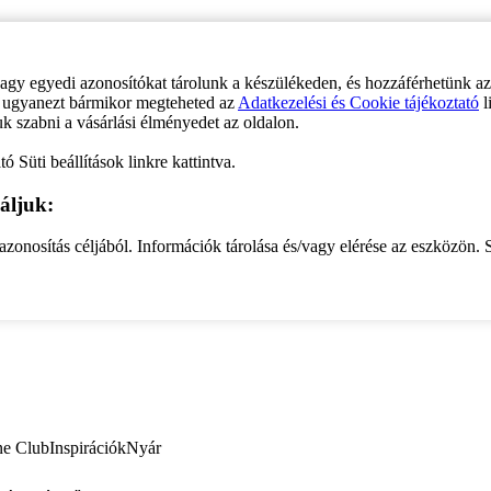
vagy egyedi azonosítókat tárolunk a készülékeden, és hozzáférhetünk a
ve ugyanezt bármikor megteheted az
Adatkezelési és Cookie tájékoztató
l
uk szabni a vásárlási élményedet az oldalon.
ó Süti beállítások linkre kattintva.
áljuk:
zonosítás céljából. Információk tárolása és/vagy elérése az eszközön. S
ne Club
Inspirációk
Nyár