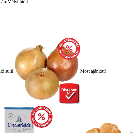
sáru
Mélyhűtött
ló suli!
Most ajánlott!