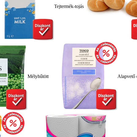
Tejtermék-tojás
Mélyhűtött
Alapvető 