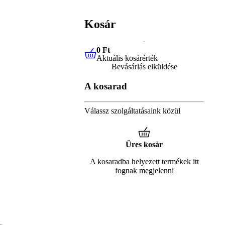
Kosár
0 Ft
Aktuális kosárérték
0 Ft
Aktuális kosárérték
Bevásárlás elküldése
A kosarad
Válassz szolgáltatásaink közül
Üres kosár
A kosaradba helyezett termékek itt
fognak megjelenni