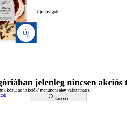
Újdonságok
góriában jelenleg nincsen akciós
aink közül az ‘Akciók’ menüpont alatt válogathatsz
atok
Keresés