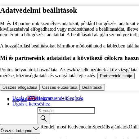
Adatvédelmi beállítások
Mi és 18 partnerünk személyes adatokat, például böngészési adatokat 
kiválasztásával elfogadhatod vagy módosíthatod a beállításaidat, illet
nem érinti a böngészési adataidat. A beállításaid alapján személyre tudj
A hozzájárulási beállításokat bármikor módosíthatod a láblécben találhat
Mi és partnereink adataidat a következő célokra haszn
Pontos helyadatok használata. Az eszköz jellemzőinek aktív vizsgálata a
mérése, közönségkutatás és szolgáltatásfejlesztés.
Partnereink listája
Összes elfogadása
Összes elutasítása
Beállítások
Ugrás a fő tartalomra
Hogyan rendelj
Segítség
English
Ugrás a kereséshez
Rendelj most!
Kedvenceim
Speciális ajánlatok
Onli
Összes kategória