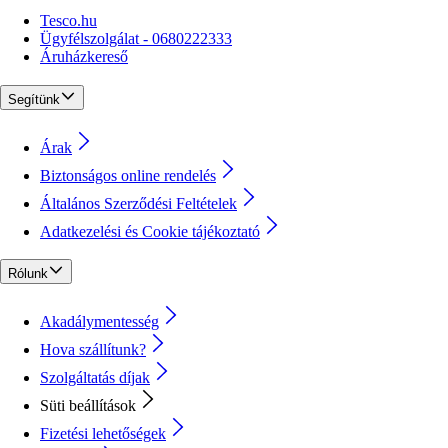
Tesco.hu
Ügyfélszolgálat - 0680222333
Áruházkereső
Segítünk
Árak
Biztonságos online rendelés
Általános Szerződési Feltételek
Adatkezelési és Cookie tájékoztató
Rólunk
Akadálymentesség
Hova szállítunk?
Szolgáltatás díjak
Süti beállítások
Fizetési lehetőségek