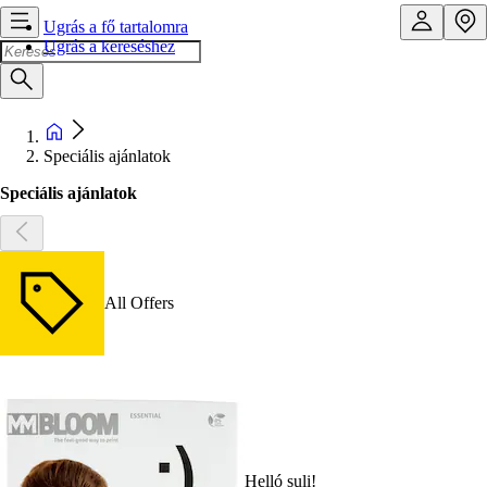
Ugrás a fő tartalomra
Ugrás a kereséshez
Speciális ajánlatok
Speciális ajánlatok
All Offers
Helló suli!