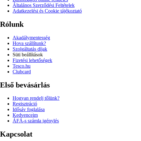
Általános Szerződési Feltételek
Adatkezelési és Cookie tájékoztató
Rólunk
Akadálymentesség
Hova szállítunk?
Szolgáltatás díjak
Süti beállítások
Fizetési lehetőségek
Tesco.hu
Clubcard
Első bevásárlás
Hogyan rendelj tőlünk?
Regisztráció
Idősáv foglalása
Kedvenceim
ÁFÁ-s számla igénylés
Kapcsolat