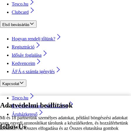
Tesco.hu
Clubcard
Első bevásárlás
Hogyan rendelj tőlünk?
Regisztráció
Idősáv foglalása
Kedvenceim
ÁFÁ-s számla igénylés
Kapcsolat
Tesco.hu
Adatvédelmi beállítások
Ügyfélszolgálat - 0680222333
Áruházkereső
Mi és 18 partnerünk személyes adatokat, például böngészési adatokat
vagy egyedi azonosítókat tárolunk a készülékeden, és hozzáférhetünk
followUs
azokhoz. Az Összes elfogadása és az Összes elutasítása gombok