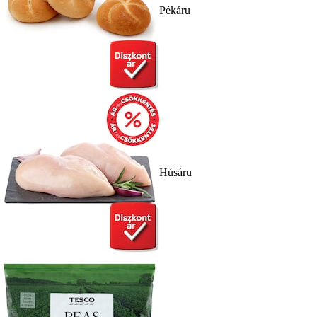
Pékáru
Húsáru