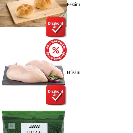
Pékáru
Húsáru