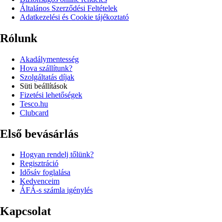
Általános Szerződési Feltételek
Adatkezelési és Cookie tájékoztató
Rólunk
Akadálymentesség
Hova szállítunk?
Szolgáltatás díjak
Süti beállítások
Fizetési lehetőségek
Tesco.hu
Clubcard
Első bevásárlás
Hogyan rendelj tőlünk?
Regisztráció
Idősáv foglalása
Kedvenceim
ÁFÁ-s számla igénylés
Kapcsolat