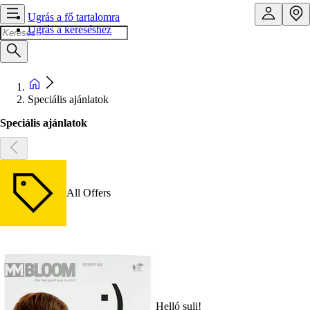
Ugrás a fő tartalomra
Ugrás a kereséshez
Speciális ajánlatok
Speciális ajánlatok
All Offers
Helló suli!