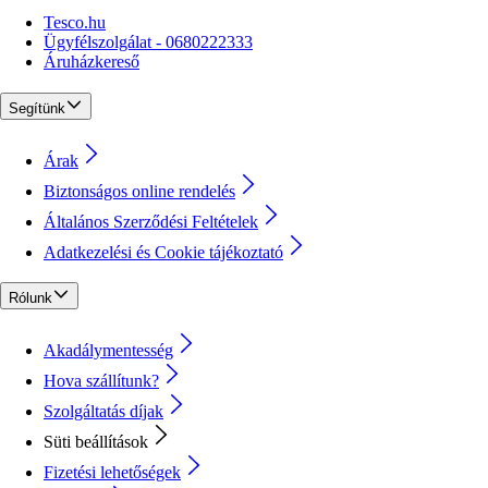
Tesco.hu
Ügyfélszolgálat - 0680222333
Áruházkereső
Segítünk
Árak
Biztonságos online rendelés
Általános Szerződési Feltételek
Adatkezelési és Cookie tájékoztató
Rólunk
Akadálymentesség
Hova szállítunk?
Szolgáltatás díjak
Süti beállítások
Fizetési lehetőségek