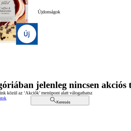
Újdonságok
góriában jelenleg nincsen akciós
aink közül az ‘Akciók’ menüpont alatt válogathatsz
atok
Keresés