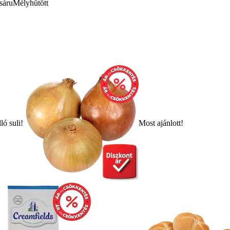
sáru
Mélyhűtött
ló suli!
Most ajánlott!