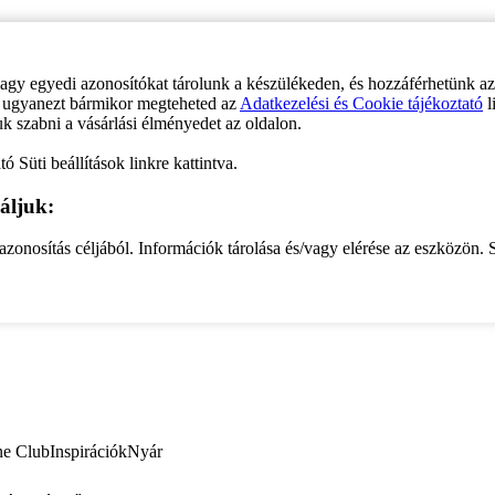
vagy egyedi azonosítókat tárolunk a készülékeden, és hozzáférhetünk a
ve ugyanezt bármikor megteheted az
Adatkezelési és Cookie tájékoztató
l
uk szabni a vásárlási élményedet az oldalon.
ó Süti beállítások linkre kattintva.
áljuk:
zonosítás céljából. Információk tárolása és/vagy elérése az eszközön. S
ne Club
Inspirációk
Nyár