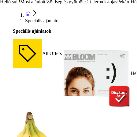
Helló suli!
Most ajánlott!
Zöldség és gyümölcs
Tejtermék-tojás
Pékáru
Hú
Speciális ajánlatok
Speciális ajánlatok
All Offers
Hel