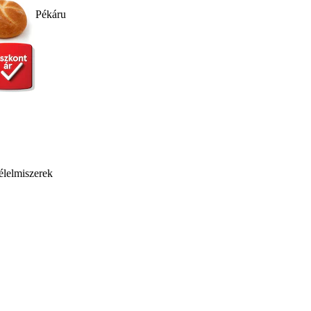
Pékáru
élelmiszerek