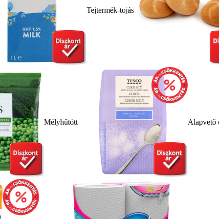
Tejtermék-tojás
Mélyhűtött
Alapvető 