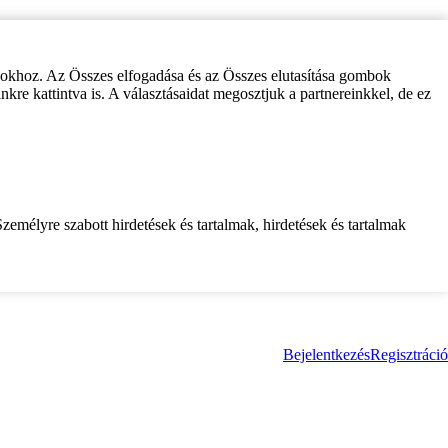
zokhoz. Az Összes elfogadása és az Összes elutasítása gombok
inkre kattintva is. A választásaidat megosztjuk a partnereinkkel, de ez
zemélyre szabott hirdetések és tartalmak, hirdetések és tartalmak
Bejelentkezés
Regisztráció