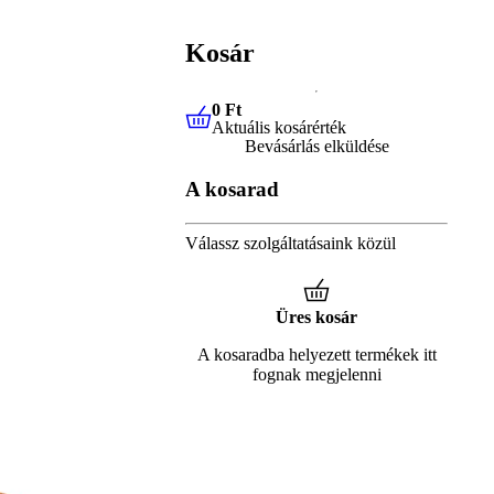
Kosár
0 Ft
Aktuális kosárérték
0 Ft
Aktuális kosárérték
Bevásárlás elküldése
A kosarad
Válassz szolgáltatásaink közül
Üres kosár
A kosaradba helyezett termékek itt
fognak megjelenni