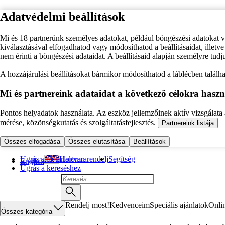
Adatvédelmi beállítások
Mi és 18 partnerünk személyes adatokat, például böngészési adatokat 
kiválasztásával elfogadhatod vagy módosíthatod a beállításaidat, illet
nem érinti a böngészési adataidat. A beállításaid alapján személyre tudj
A hozzájárulási beállításokat bármikor módosíthatod a láblécben találhat
Mi és partnereink adataidat a következő célokra haszn
Pontos helyadatok használata. Az eszköz jellemzőinek aktív vizsgálata a
mérése, közönségkutatás és szolgáltatásfejlesztés.
Partnereink listája
Összes elfogadása
Összes elutasítása
Beállítások
Ugrás a fő tartalomra
Hogyan rendelj
Segítség
English
Ugrás a kereséshez
Rendelj most!
Kedvenceim
Speciális ajánlatok
Onli
Összes kategória