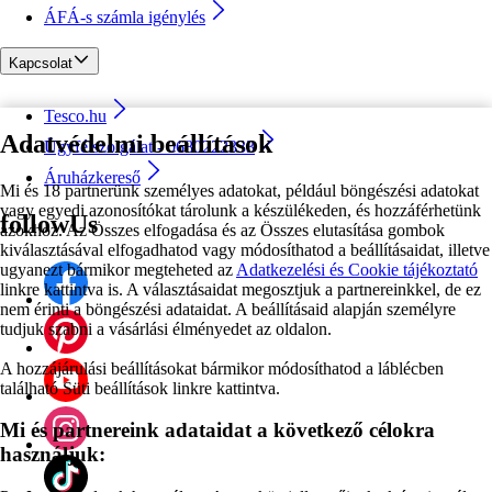
ÁFÁ-s számla igénylés
Kapcsolat
Tesco.hu
Adatvédelmi beállítások
Ügyfélszolgálat - 0680222333
Áruházkereső
Mi és 18 partnerünk személyes adatokat, például böngészési adatokat
vagy egyedi azonosítókat tárolunk a készülékeden, és hozzáférhetünk
followUs
azokhoz. Az Összes elfogadása és az Összes elutasítása gombok
kiválasztásával elfogadhatod vagy módosíthatod a beállításaidat, illetve
ugyanezt bármikor megteheted az
Adatkezelési és Cookie tájékoztató
linkre kattintva is. A választásaidat megosztjuk a partnereinkkel, de ez
nem érinti a böngészési adataidat. A beállításaid alapján személyre
tudjuk szabni a vásárlási élményedet az oldalon.
A hozzájárulási beállításokat bármikor módosíthatod a láblécben
található Süti beállítások linkre kattintva.
Mi és partnereink adataidat a következő célokra
használjuk: