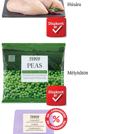
Húsáru
Mélyhűtött