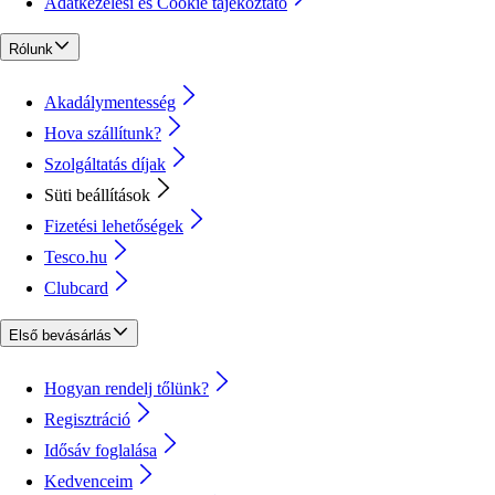
Adatkezelési és Cookie tájékoztató
Rólunk
Akadálymentesség
Hova szállítunk?
Szolgáltatás díjak
Süti beállítások
Fizetési lehetőségek
Tesco.hu
Clubcard
Első bevásárlás
Hogyan rendelj tőlünk?
Regisztráció
Idősáv foglalása
Kedvenceim