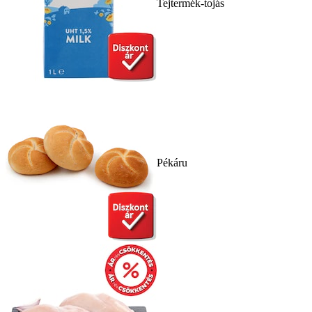
Tejtermék-tojás
Pékáru