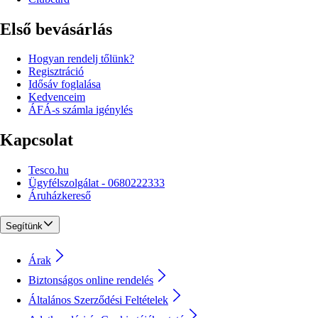
Első bevásárlás
Hogyan rendelj tőlünk?
Regisztráció
Idősáv foglalása
Kedvenceim
ÁFÁ-s számla igénylés
Kapcsolat
Tesco.hu
Ügyfélszolgálat - 0680222333
Áruházkereső
Segítünk
Árak
Biztonságos online rendelés
Általános Szerződési Feltételek