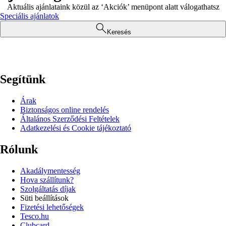
Aktuális ajánlataink közül az ‘Akciók’ menüpont alatt válogathatsz
Speciális ajánlatok
Keresés
Segítünk
Árak
Biztonságos online rendelés
Általános Szerződési Feltételek
Adatkezelési és Cookie tájékoztató
Rólunk
Akadálymentesség
Hova szállítunk?
Szolgáltatás díjak
Süti beállítások
Fizetési lehetőségek
Tesco.hu
Clubcard