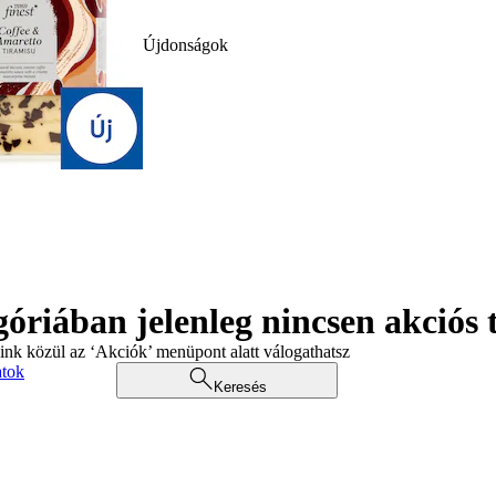
Újdonságok
góriában jelenleg nincsen akciós
aink közül az ‘Akciók’ menüpont alatt válogathatsz
atok
Keresés