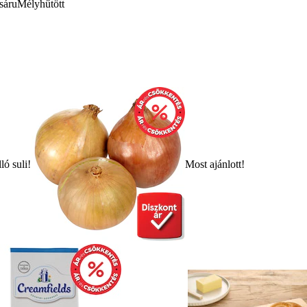
sáru
Mélyhűtött
ló suli!
Most ajánlott!