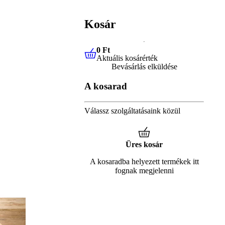
Kosár
0 Ft
Aktuális kosárérték
0 Ft
Aktuális kosárérték
Bevásárlás elküldése
A kosarad
Válassz szolgáltatásaink közül
Üres kosár
A kosaradba helyezett termékek itt
fognak megjelenni