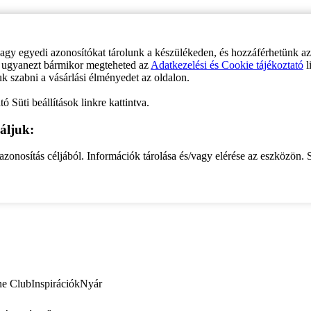
vagy egyedi azonosítókat tárolunk a készülékeden, és hozzáférhetünk a
ve ugyanezt bármikor megteheted az
Adatkezelési és Cookie tájékoztató
l
uk szabni a vásárlási élményedet az oldalon.
ó Süti beállítások linkre kattintva.
áljuk:
zonosítás céljából. Információk tárolása és/vagy elérése az eszközön. S
ne Club
Inspirációk
Nyár