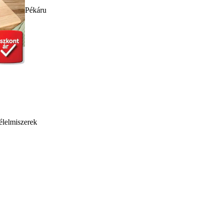
Pékáru
élelmiszerek