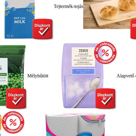
Tejtermék-tojás
Mélyhűtött
Alapvető 