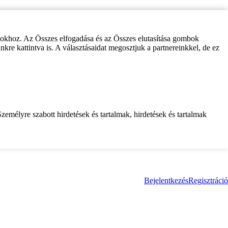
zokhoz. Az Összes elfogadása és az Összes elutasítása gombok
inkre kattintva is. A választásaidat megosztjuk a partnereinkkel, de ez
zemélyre szabott hirdetések és tartalmak, hirdetések és tartalmak
Bejelentkezés
Regisztráció