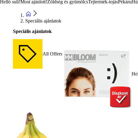
Helló suli!
Most ajánlott!
Zöldség és gyümölcs
Tejtermék-tojás
Pékáru
Hú
Speciális ajánlatok
Speciális ajánlatok
All Offers
Hel