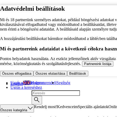
Adatvédelmi beállítások
Mi és 18 partnerünk személyes adatokat, például böngészési adatokat 
kiválasztásával elfogadhatod vagy módosíthatod a beállításaidat, illet
nem érinti a böngészési adataidat. A beállításaid alapján személyre tudj
A hozzájárulási beállításokat bármikor módosíthatod a láblécben találhat
Mi és partnereink adataidat a következő célokra haszn
Pontos helyadatok használata. Az eszköz jellemzőinek aktív vizsgálata a
mérése, közönségkutatás és szolgáltatásfejlesztés.
Partnereink listája
Összes elfogadása
Összes elutasítása
Beállítások
Ugrás a fő tartalomra
Hogyan rendelj
Segítség
English
Ugrás a kereséshez
Rendelj most!
Kedvenceim
Speciális ajánlatok
Onli
Összes kategória