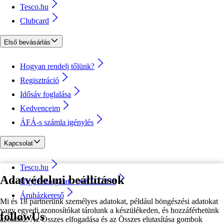
Tesco.hu
Clubcard
Első bevásárlás
Hogyan rendelj tőlünk?
Regisztráció
Idősáv foglalása
Kedvenceim
ÁFÁ-s számla igénylés
Kapcsolat
Tesco.hu
Adatvédelmi beállítások
Ügyfélszolgálat - 0680222333
Áruházkereső
Mi és 18 partnerünk személyes adatokat, például böngészési adatokat
vagy egyedi azonosítókat tárolunk a készülékeden, és hozzáférhetünk
followUs
azokhoz. Az Összes elfogadása és az Összes elutasítása gombok