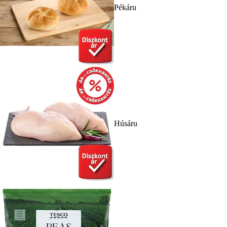
Pékáru
Húsáru