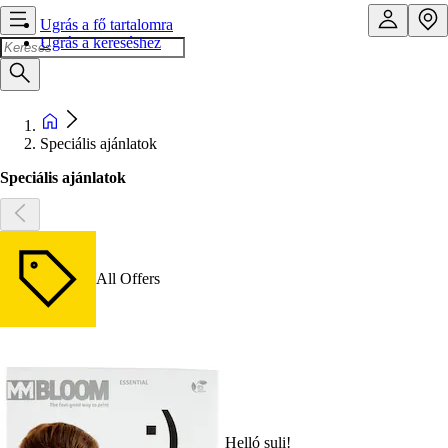
Ugrás a fő tartalomra
Ugrás a kereséshez
Speciális ajánlatok
Speciális ajánlatok
All Offers
Helló suli!