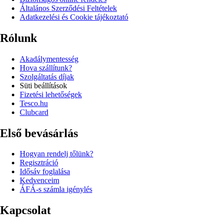
Általános Szerződési Feltételek
Adatkezelési és Cookie tájékoztató
Rólunk
Akadálymentesség
Hova szállítunk?
Szolgáltatás díjak
Süti beállítások
Fizetési lehetőségek
Tesco.hu
Clubcard
Első bevásárlás
Hogyan rendelj tőlünk?
Regisztráció
Idősáv foglalása
Kedvenceim
ÁFÁ-s számla igénylés
Kapcsolat