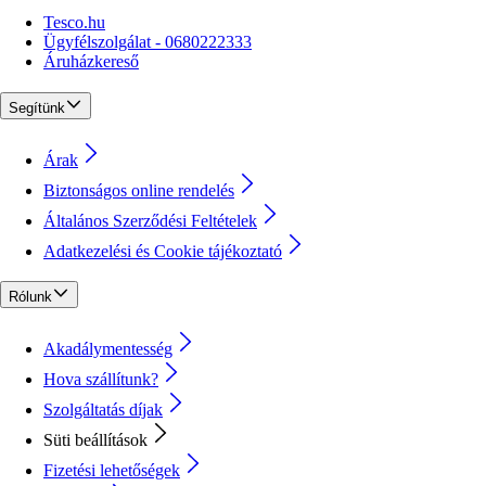
Tesco.hu
Ügyfélszolgálat - 0680222333
Áruházkereső
Segítünk
Árak
Biztonságos online rendelés
Általános Szerződési Feltételek
Adatkezelési és Cookie tájékoztató
Rólunk
Akadálymentesség
Hova szállítunk?
Szolgáltatás díjak
Süti beállítások
Fizetési lehetőségek