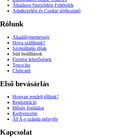
Általános Szerződési Feltételek
Adatkezelési és Cookie tájékoztató
Rólunk
Akadálymentesség
Hova szállítunk?
Szolgáltatás díjak
Süti beállítások
Fizetési lehetőségek
Tesco.hu
Clubcard
Első bevásárlás
Hogyan rendelj tőlünk?
Regisztráció
Idősáv foglalása
Kedvenceim
ÁFÁ-s számla igénylés
Kapcsolat