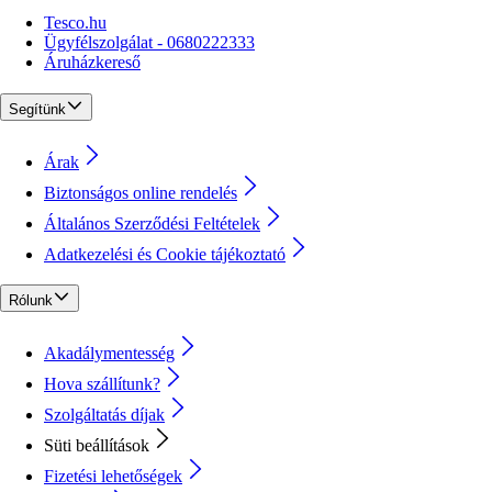
Tesco.hu
Ügyfélszolgálat - 0680222333
Áruházkereső
Segítünk
Árak
Biztonságos online rendelés
Általános Szerződési Feltételek
Adatkezelési és Cookie tájékoztató
Rólunk
Akadálymentesség
Hova szállítunk?
Szolgáltatás díjak
Süti beállítások
Fizetési lehetőségek