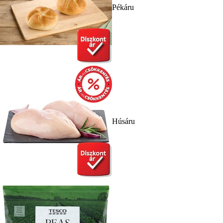
Pékáru
Húsáru