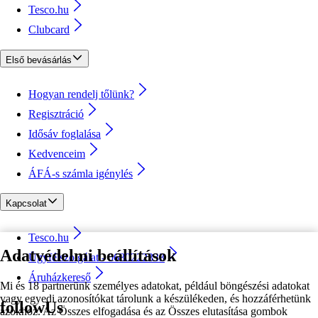
Tesco.hu
Clubcard
Első bevásárlás
Hogyan rendelj tőlünk?
Regisztráció
Idősáv foglalása
Kedvenceim
ÁFÁ-s számla igénylés
Kapcsolat
Tesco.hu
Adatvédelmi beállítások
Ügyfélszolgálat - 0680222333
Áruházkereső
Mi és 18 partnerünk személyes adatokat, például böngészési adatokat
vagy egyedi azonosítókat tárolunk a készülékeden, és hozzáférhetünk
followUs
azokhoz. Az Összes elfogadása és az Összes elutasítása gombok