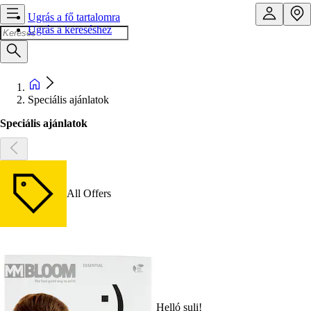
Ugrás a fő tartalomra
Ugrás a kereséshez
Speciális ajánlatok
Speciális ajánlatok
All Offers
Helló suli!