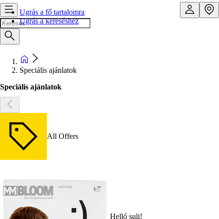
Ugrás a fő tartalomra
Ugrás a kereséshez
Speciális ajánlatok
Speciális ajánlatok
All Offers
Helló suli!