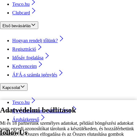
Tesco.hu
Clubcard
Első bevásárlás
Hogyan rendelj tőlünk?
Regisztráció
Idősáv foglalása
Kedvenceim
ÁFÁ-s számla igénylés
Kapcsolat
Tesco.hu
Adatvédelmi beállítások
Ügyfélszolgálat - 0680222333
Áruházkereső
Mi és 18 partnerünk személyes adatokat, például böngészési adatokat
vagy egyedi azonosítókat tárolunk a készülékeden, és hozzáférhetünk
followUs
azokhoz. Az Összes elfogadása és az Összes elutasítása gombok