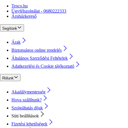
Tesco.hu
Ügyfélszolgálat - 0680222333
Áruházkereső
Segítünk
Árak
Biztonságos online rendelés
Általános Szerződési Feltételek
Adatkezelési és Cookie tájékoztató
Rólunk
Akadálymentesség
Hova szállítunk?
Szolgáltatás díjak
Süti beállítások
Fizetési lehetőségek