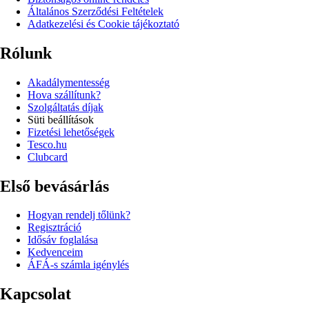
Általános Szerződési Feltételek
Adatkezelési és Cookie tájékoztató
Rólunk
Akadálymentesség
Hova szállítunk?
Szolgáltatás díjak
Süti beállítások
Fizetési lehetőségek
Tesco.hu
Clubcard
Első bevásárlás
Hogyan rendelj tőlünk?
Regisztráció
Idősáv foglalása
Kedvenceim
ÁFÁ-s számla igénylés
Kapcsolat