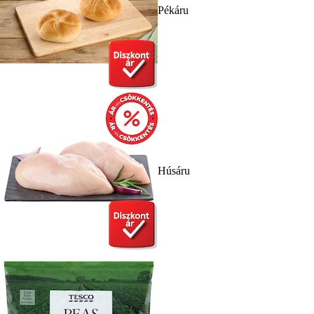
Pékáru
Húsáru