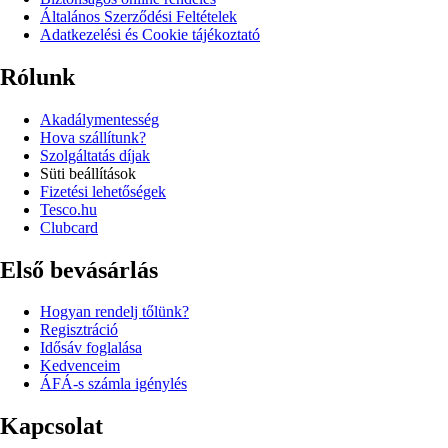
Általános Szerződési Feltételek
Adatkezelési és Cookie tájékoztató
Rólunk
Akadálymentesség
Hova szállítunk?
Szolgáltatás díjak
Süti beállítások
Fizetési lehetőségek
Tesco.hu
Clubcard
Első bevásárlás
Hogyan rendelj tőlünk?
Regisztráció
Idősáv foglalása
Kedvenceim
ÁFÁ-s számla igénylés
Kapcsolat