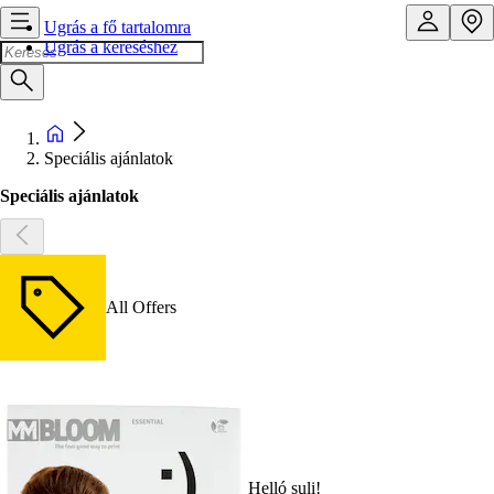
Ugrás a fő tartalomra
Ugrás a kereséshez
Speciális ajánlatok
Speciális ajánlatok
All Offers
Helló suli!