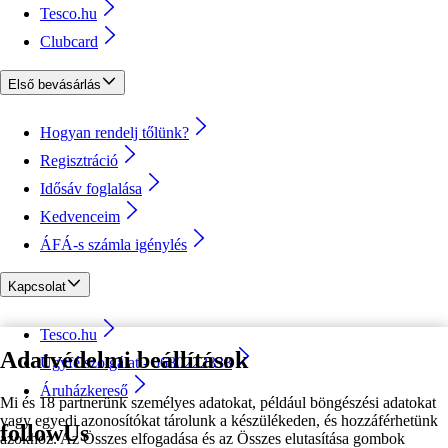
Tesco.hu
Clubcard
Első bevásárlás
Hogyan rendelj tőlünk?
Regisztráció
Idősáv foglalása
Kedvenceim
ÁFÁ-s számla igénylés
Kapcsolat
Tesco.hu
Adatvédelmi beállítások
Ügyfélszolgálat - 0680222333
Áruházkereső
Mi és 18 partnerünk személyes adatokat, például böngészési adatokat
vagy egyedi azonosítókat tárolunk a készülékeden, és hozzáférhetünk
followUs
azokhoz. Az Összes elfogadása és az Összes elutasítása gombok