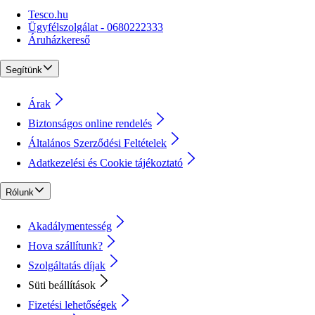
Tesco.hu
Ügyfélszolgálat - 0680222333
Áruházkereső
Segítünk
Árak
Biztonságos online rendelés
Általános Szerződési Feltételek
Adatkezelési és Cookie tájékoztató
Rólunk
Akadálymentesség
Hova szállítunk?
Szolgáltatás díjak
Süti beállítások
Fizetési lehetőségek