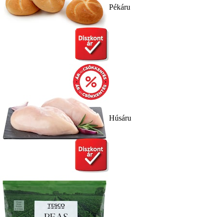
Pékáru
Húsáru