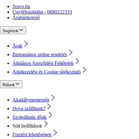
Tesco.hu
Ügyfélszolgálat - 0680222333
Áruházkereső
Segítünk
Árak
Biztonságos online rendelés
Általános Szerződési Feltételek
Adatkezelési és Cookie tájékoztató
Rólunk
Akadálymentesség
Hova szállítunk?
Szolgáltatás díjak
Süti beállítások
Fizetési lehetőségek