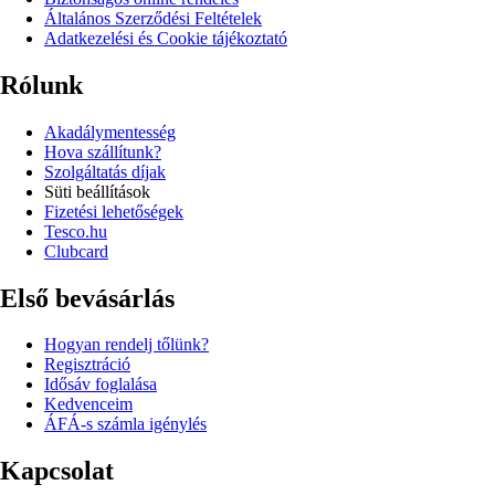
Általános Szerződési Feltételek
Adatkezelési és Cookie tájékoztató
Rólunk
Akadálymentesség
Hova szállítunk?
Szolgáltatás díjak
Süti beállítások
Fizetési lehetőségek
Tesco.hu
Clubcard
Első bevásárlás
Hogyan rendelj tőlünk?
Regisztráció
Idősáv foglalása
Kedvenceim
ÁFÁ-s számla igénylés
Kapcsolat