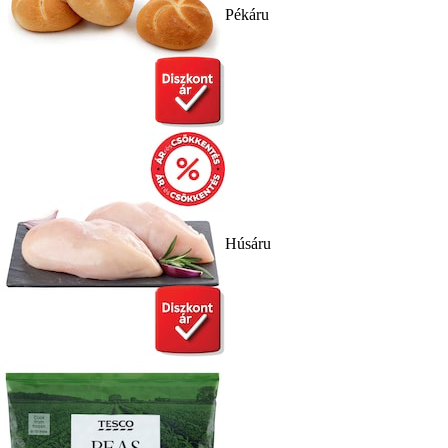
Pékáru
Húsáru