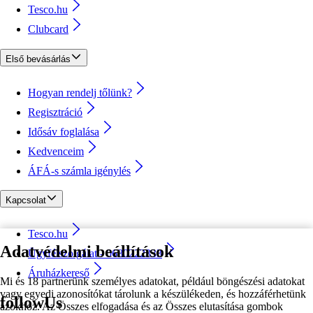
Tesco.hu
Clubcard
Első bevásárlás
Hogyan rendelj tőlünk?
Regisztráció
Idősáv foglalása
Kedvenceim
ÁFÁ-s számla igénylés
Kapcsolat
Tesco.hu
Adatvédelmi beállítások
Ügyfélszolgálat - 0680222333
Áruházkereső
Mi és 18 partnerünk személyes adatokat, például böngészési adatokat
vagy egyedi azonosítókat tárolunk a készülékeden, és hozzáférhetünk
followUs
azokhoz. Az Összes elfogadása és az Összes elutasítása gombok