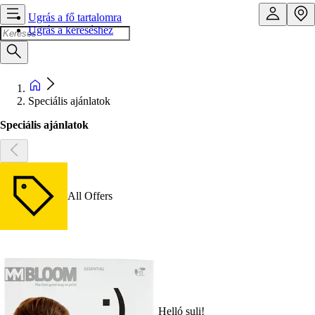
Ugrás a fő tartalomra
Ugrás a kereséshez
Speciális ajánlatok
Speciális ajánlatok
All Offers
Helló suli!