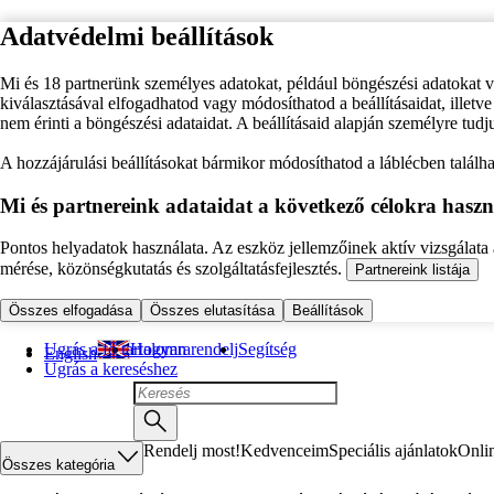
Adatvédelmi beállítások
Mi és 18 partnerünk személyes adatokat, például böngészési adatokat 
kiválasztásával elfogadhatod vagy módosíthatod a beállításaidat, illet
nem érinti a böngészési adataidat. A beállításaid alapján személyre tudj
A hozzájárulási beállításokat bármikor módosíthatod a láblécben találhat
Mi és partnereink adataidat a következő célokra haszn
Pontos helyadatok használata. Az eszköz jellemzőinek aktív vizsgálata a
mérése, közönségkutatás és szolgáltatásfejlesztés.
Partnereink listája
Összes elfogadása
Összes elutasítása
Beállítások
Ugrás a fő tartalomra
Hogyan rendelj
Segítség
English
Ugrás a kereséshez
Rendelj most!
Kedvenceim
Speciális ajánlatok
Onli
Összes kategória