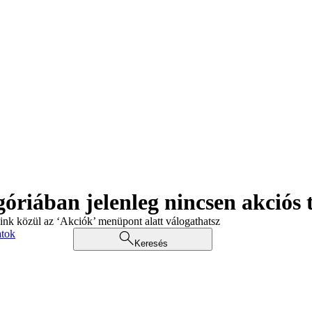
góriában jelenleg nincsen akciós
aink közül az ‘Akciók’ menüpont alatt válogathatsz
atok
Keresés