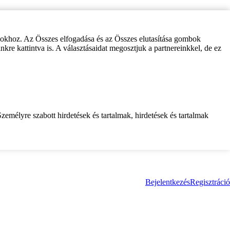
zokhoz. Az Összes elfogadása és az Összes elutasítása gombok
inkre kattintva is. A választásaidat megosztjuk a partnereinkkel, de ez
zemélyre szabott hirdetések és tartalmak, hirdetések és tartalmak
Bejelentkezés
Regisztráció