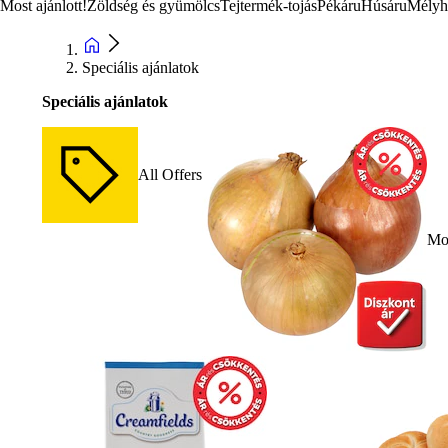
Most ajánlott!
Zöldség és gyümölcs
Tejtermék-tojás
Pékáru
Húsáru
Mélyh
Speciális ajánlatok
Speciális ajánlatok
All Offers
Mos