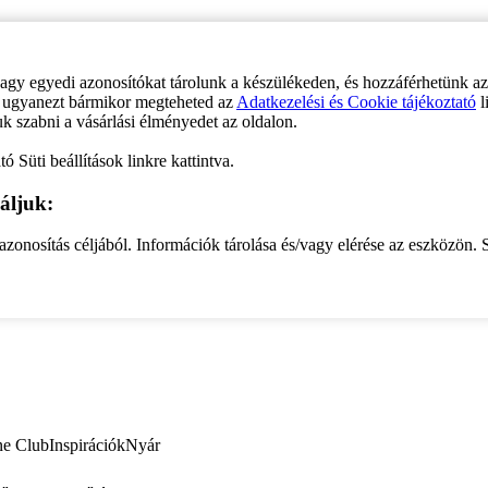
vagy egyedi azonosítókat tárolunk a készülékeden, és hozzáférhetünk a
ve ugyanezt bármikor megteheted az
Adatkezelési és Cookie tájékoztató
l
uk szabni a vásárlási élményedet az oldalon.
ó Süti beállítások linkre kattintva.
áljuk:
zonosítás céljából. Információk tárolása és/vagy elérése az eszközön. S
ne Club
Inspirációk
Nyár