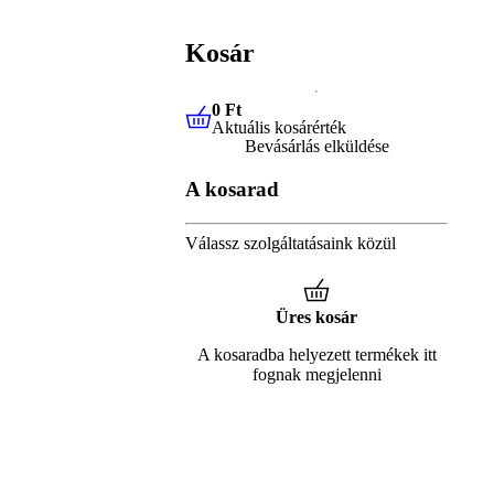
Kosár
0 Ft
Aktuális kosárérték
0 Ft
Aktuális kosárérték
Bevásárlás elküldése
A kosarad
Válassz szolgáltatásaink közül
Üres kosár
A kosaradba helyezett termékek itt
fognak megjelenni