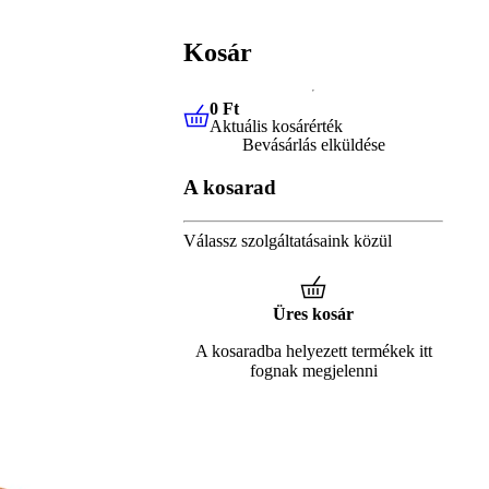
Kosár
0 Ft
Aktuális kosárérték
0 Ft
Aktuális kosárérték
Bevásárlás elküldése
A kosarad
Válassz szolgáltatásaink közül
Üres kosár
A kosaradba helyezett termékek itt
fognak megjelenni