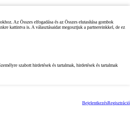
zokhoz. Az Összes elfogadása és az Összes elutasítása gombok
inkre kattintva is. A választásaidat megosztjuk a partnereinkkel, de ez
zemélyre szabott hirdetések és tartalmak, hirdetések és tartalmak
Bejelentkezés
Regisztráció