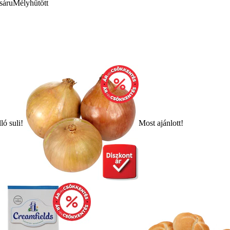
sáru
Mélyhűtött
ló suli!
Most ajánlott!