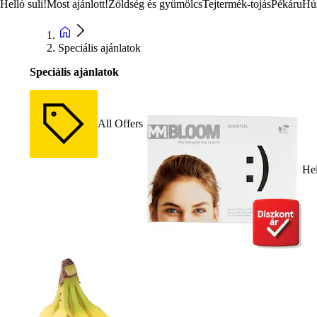
Helló suli!
Most ajánlott!
Zöldség és gyümölcs
Tejtermék-tojás
Pékáru
Hú
Speciális ajánlatok
Speciális ajánlatok
All Offers
Hel