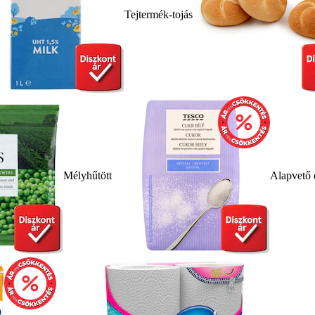
Tejtermék-tojás
Mélyhűtött
Alapvető 