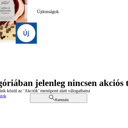
Újdonságok
góriában jelenleg nincsen akciós
aink közül az ‘Akciók’ menüpont alatt válogathatsz
atok
Keresés