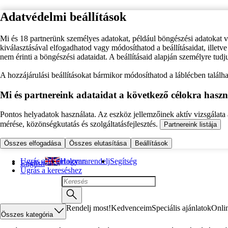
Adatvédelmi beállítások
Mi és 18 partnerünk személyes adatokat, például böngészési adatokat 
kiválasztásával elfogadhatod vagy módosíthatod a beállításaidat, illet
nem érinti a böngészési adataidat. A beállításaid alapján személyre tudj
A hozzájárulási beállításokat bármikor módosíthatod a láblécben találhat
Mi és partnereink adataidat a következő célokra haszn
Pontos helyadatok használata. Az eszköz jellemzőinek aktív vizsgálata a
mérése, közönségkutatás és szolgáltatásfejlesztés.
Partnereink listája
Összes elfogadása
Összes elutasítása
Beállítások
Ugrás a fő tartalomra
Hogyan rendelj
Segítség
English
Ugrás a kereséshez
Rendelj most!
Kedvenceim
Speciális ajánlatok
Onli
Összes kategória