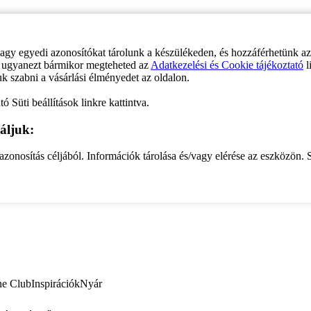
vagy egyedi azonosítókat tárolunk a készülékeden, és hozzáférhetünk a
ve ugyanezt bármikor megteheted az
Adatkezelési és Cookie tájékoztató
l
uk szabni a vásárlási élményedet az oldalon.
ó Süti beállítások linkre kattintva.
áljuk:
zonosítás céljából. Információk tárolása és/vagy elérése az eszközön. S
ne Club
Inspirációk
Nyár