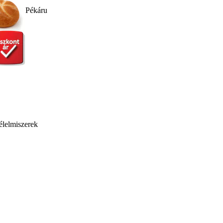
Pékáru
élelmiszerek