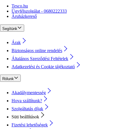
Tesco.hu
Ügyfélszolgálat - 0680222333
Áruházkereső
Segítünk
Árak
Biztonságos online rendelés
Általános Szerződési Feltételek
Adatkezelési és Cookie tájékoztató
Rólunk
Akadálymentesség
Hova szállítunk?
Szolgáltatás díjak
Süti beállítások
Fizetési lehetőségek