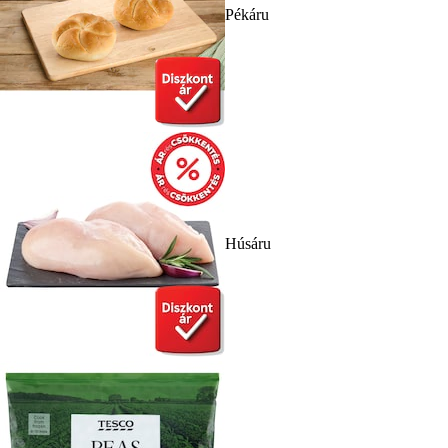
Pékáru
Húsáru