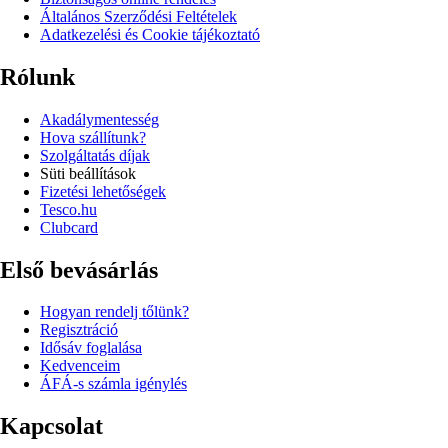
Általános Szerződési Feltételek
Adatkezelési és Cookie tájékoztató
Rólunk
Akadálymentesség
Hova szállítunk?
Szolgáltatás díjak
Süti beállítások
Fizetési lehetőségek
Tesco.hu
Clubcard
Első bevásárlás
Hogyan rendelj tőlünk?
Regisztráció
Idősáv foglalása
Kedvenceim
ÁFÁ-s számla igénylés
Kapcsolat