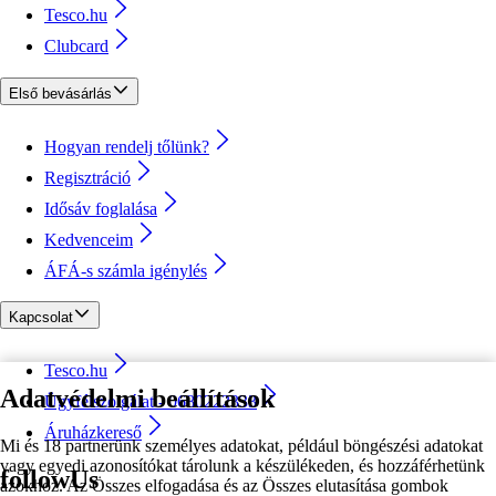
Tesco.hu
Clubcard
Első bevásárlás
Hogyan rendelj tőlünk?
Regisztráció
Idősáv foglalása
Kedvenceim
ÁFÁ-s számla igénylés
Kapcsolat
Tesco.hu
Adatvédelmi beállítások
Ügyfélszolgálat - 0680222333
Áruházkereső
Mi és 18 partnerünk személyes adatokat, például böngészési adatokat
vagy egyedi azonosítókat tárolunk a készülékeden, és hozzáférhetünk
followUs
azokhoz. Az Összes elfogadása és az Összes elutasítása gombok