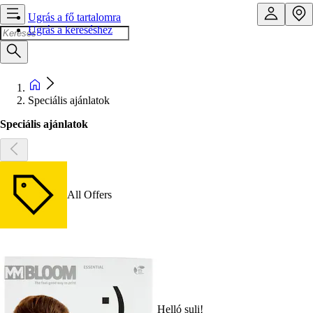
Ugrás a fő tartalomra
Ugrás a kereséshez
Speciális ajánlatok
Speciális ajánlatok
All Offers
Helló suli!