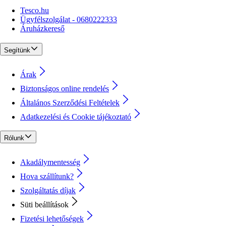
Tesco.hu
Ügyfélszolgálat - 0680222333
Áruházkereső
Segítünk
Árak
Biztonságos online rendelés
Általános Szerződési Feltételek
Adatkezelési és Cookie tájékoztató
Rólunk
Akadálymentesség
Hova szállítunk?
Szolgáltatás díjak
Süti beállítások
Fizetési lehetőségek