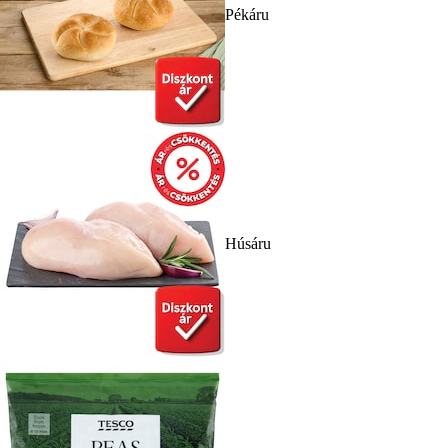
Pékáru
Húsáru