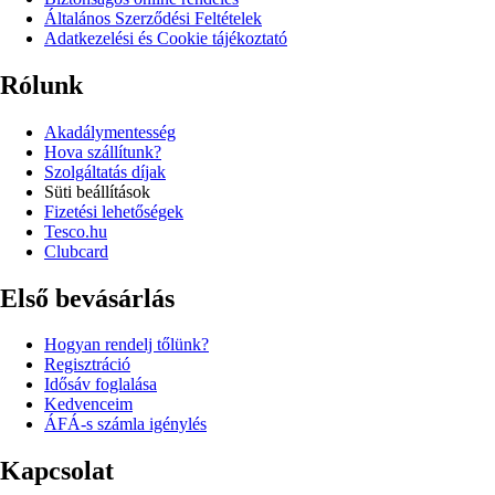
Általános Szerződési Feltételek
Adatkezelési és Cookie tájékoztató
Rólunk
Akadálymentesség
Hova szállítunk?
Szolgáltatás díjak
Süti beállítások
Fizetési lehetőségek
Tesco.hu
Clubcard
Első bevásárlás
Hogyan rendelj tőlünk?
Regisztráció
Idősáv foglalása
Kedvenceim
ÁFÁ-s számla igénylés
Kapcsolat