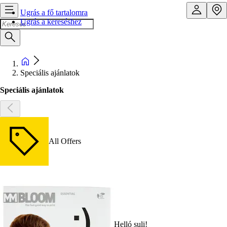
Ugrás a fő tartalomra
Ugrás a kereséshez
Speciális ajánlatok
Speciális ajánlatok
All Offers
Helló suli!