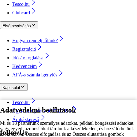
Tesco.hu
Clubcard
Első bevásárlás
Hogyan rendelj tőlünk?
Regisztráció
Idősáv foglalása
Kedvenceim
ÁFÁ-s számla igénylés
Kapcsolat
Tesco.hu
Adatvédelmi beállítások
Ügyfélszolgálat - 0680222333
Áruházkereső
Mi és 18 partnerünk személyes adatokat, például böngészési adatokat
vagy egyedi azonosítókat tárolunk a készülékeden, és hozzáférhetünk
followUs
azokhoz. Az Összes elfogadása és az Összes elutasítása gombok