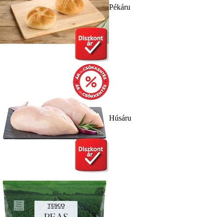
Pékáru
Húsáru