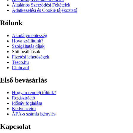
Általános Szerződési Feltételek
Adatkezelési és Cookie tájékoztató
Rólunk
Akadálymentesség
Hova szállítunk?
Szolgáltatás díjak
Süti beállítások
Fizetési lehetőségek
Tesco.hu
Clubcard
Első bevásárlás
Hogyan rendelj tőlünk?
Regisztráció
Idősáv foglalása
Kedvenceim
ÁFÁ-s számla igénylés
Kapcsolat