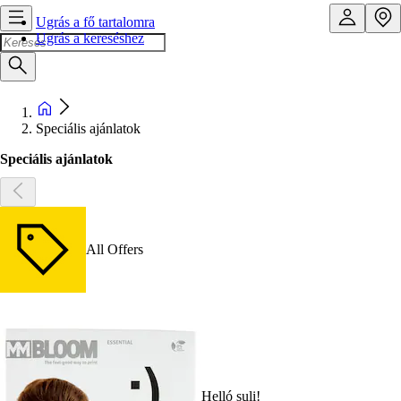
Ugrás a fő tartalomra
Ugrás a kereséshez
Speciális ajánlatok
Speciális ajánlatok
All Offers
Helló suli!