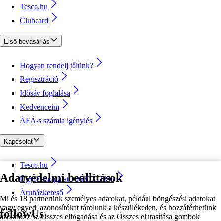
Tesco.hu
Clubcard
Első bevásárlás
Hogyan rendelj tőlünk?
Regisztráció
Idősáv foglalása
Kedvenceim
ÁFÁ-s számla igénylés
Kapcsolat
Tesco.hu
Adatvédelmi beállítások
Ügyfélszolgálat - 0680222333
Áruházkereső
Mi és 18 partnerünk személyes adatokat, például böngészési adatokat
vagy egyedi azonosítókat tárolunk a készülékeden, és hozzáférhetünk
followUs
azokhoz. Az Összes elfogadása és az Összes elutasítása gombok