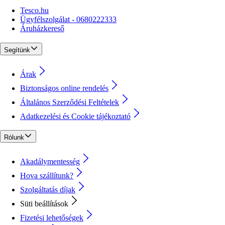
Tesco.hu
Ügyfélszolgálat - 0680222333
Áruházkereső
Segítünk
Árak
Biztonságos online rendelés
Általános Szerződési Feltételek
Adatkezelési és Cookie tájékoztató
Rólunk
Akadálymentesség
Hova szállítunk?
Szolgáltatás díjak
Süti beállítások
Fizetési lehetőségek