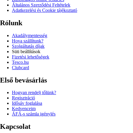
Általános Szerződési Feltételek
Adatkezelési és Cookie tájékoztató
Rólunk
Akadálymentesség
Hova szállítunk?
Szolgáltatás díjak
Süti beállítások
Fizetési lehetőségek
Tesco.hu
Clubcard
Első bevásárlás
Hogyan rendelj tőlünk?
Regisztráció
Idősáv foglalása
Kedvenceim
ÁFÁ-s számla igénylés
Kapcsolat