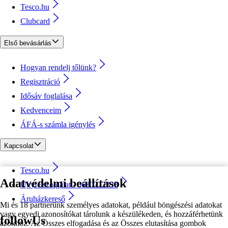
Tesco.hu
Clubcard
Első bevásárlás
Hogyan rendelj tőlünk?
Regisztráció
Idősáv foglalása
Kedvenceim
ÁFÁ-s számla igénylés
Kapcsolat
Tesco.hu
Adatvédelmi beállítások
Ügyfélszolgálat - 0680222333
Áruházkereső
Mi és 18 partnerünk személyes adatokat, például böngészési adatokat
vagy egyedi azonosítókat tárolunk a készülékeden, és hozzáférhetünk
followUs
azokhoz. Az Összes elfogadása és az Összes elutasítása gombok