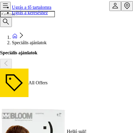
Ugrás a fő tartalomra
Ugrás a kereséshez
Speciális ajánlatok
Speciális ajánlatok
All Offers
Helló suli!