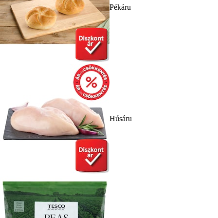
Pékáru
Húsáru