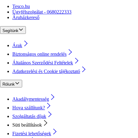
Tesco.hu
Ügyfélszolgálat - 0680222333
Áruházkereső
Segítünk
Árak
Biztonságos online rendelés
Általános Szerződési Feltételek
Adatkezelési és Cookie tájékoztató
Rólunk
Akadálymentesség
Hova szállítunk?
Szolgáltatás díjak
Süti beállítások
Fizetési lehetőségek