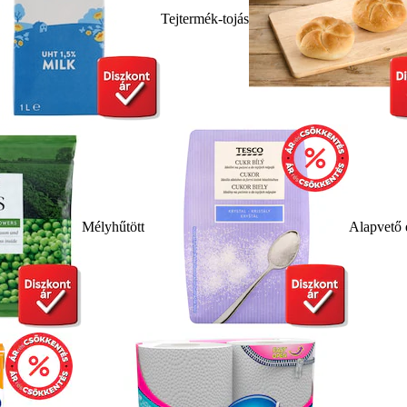
Tejtermék-tojás
Mélyhűtött
Alapvető 