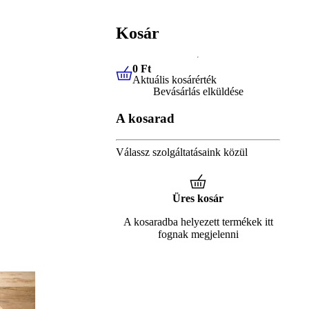
Kosár
0 Ft
Aktuális kosárérték
0 Ft
Aktuális kosárérték
Bevásárlás elküldése
A kosarad
Válassz szolgáltatásaink közül
Üres kosár
A kosaradba helyezett termékek itt
fognak megjelenni