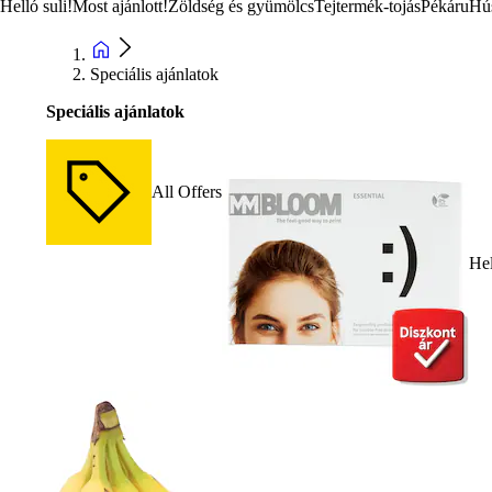
Helló suli!
Most ajánlott!
Zöldség és gyümölcs
Tejtermék-tojás
Pékáru
Hú
Speciális ajánlatok
Speciális ajánlatok
All Offers
Hel