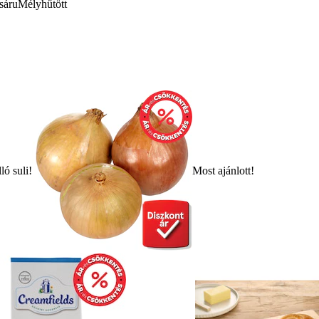
sáru
Mélyhűtött
ló suli!
Most ajánlott!