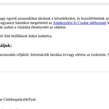
vagy egyedi azonosítókat tárolunk a készülékeden, és hozzáférhetünk a
ve ugyanezt bármikor megteheted az
Adatkezelési és Cookie tájékoztató
l
uk szabni a vásárlási élményedet az oldalon.
ó Süti beállítások linkre kattintva.
áljuk:
zonosítás céljából. Információk tárolása és/vagy elérése az eszközön. S
ne Club
Inspirációk
Nyár