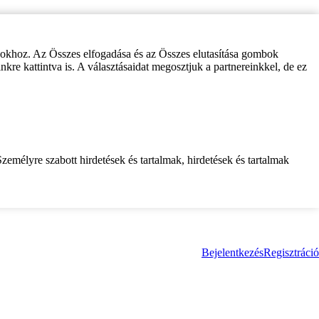
zokhoz. Az Összes elfogadása és az Összes elutasítása gombok
inkre kattintva is. A választásaidat megosztjuk a partnereinkkel, de ez
zemélyre szabott hirdetések és tartalmak, hirdetések és tartalmak
Bejelentkezés
Regisztráció