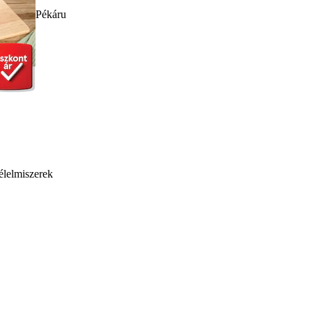
Pékáru
élelmiszerek