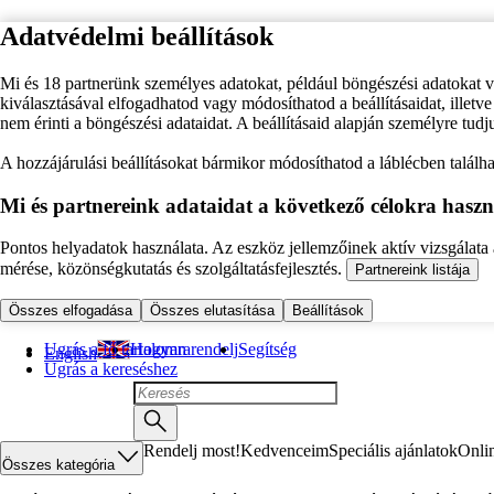
Adatvédelmi beállítások
Mi és 18 partnerünk személyes adatokat, például böngészési adatokat 
kiválasztásával elfogadhatod vagy módosíthatod a beállításaidat, illet
nem érinti a böngészési adataidat. A beállításaid alapján személyre tudj
A hozzájárulási beállításokat bármikor módosíthatod a láblécben találhat
Mi és partnereink adataidat a következő célokra haszn
Pontos helyadatok használata. Az eszköz jellemzőinek aktív vizsgálata a
mérése, közönségkutatás és szolgáltatásfejlesztés.
Partnereink listája
Összes elfogadása
Összes elutasítása
Beállítások
Ugrás a fő tartalomra
Hogyan rendelj
Segítség
English
Ugrás a kereséshez
Rendelj most!
Kedvenceim
Speciális ajánlatok
Onli
Összes kategória