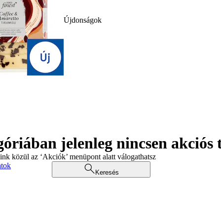
Újdonságok
góriában jelenleg nincsen akciós
aink közül az ‘Akciók’ menüpont alatt válogathatsz
atok
Keresés