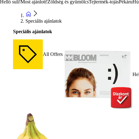
Helló suli!
Most ajánlott!
Zöldség és gyümölcs
Tejtermék-tojás
Pékáru
Hú
Speciális ajánlatok
Speciális ajánlatok
All Offers
Hel