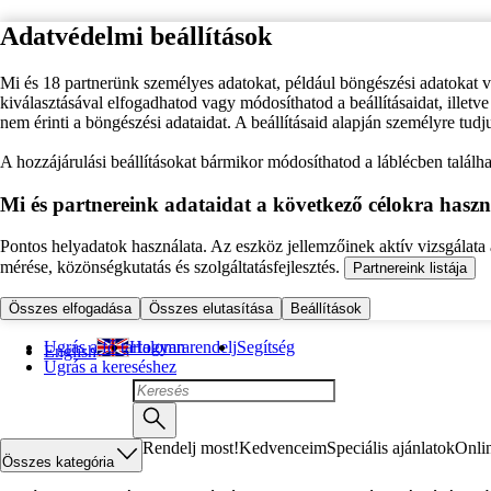
Adatvédelmi beállítások
Mi és 18 partnerünk személyes adatokat, például böngészési adatokat 
kiválasztásával elfogadhatod vagy módosíthatod a beállításaidat, illet
nem érinti a böngészési adataidat. A beállításaid alapján személyre tudj
A hozzájárulási beállításokat bármikor módosíthatod a láblécben találhat
Mi és partnereink adataidat a következő célokra haszn
Pontos helyadatok használata. Az eszköz jellemzőinek aktív vizsgálata a
mérése, közönségkutatás és szolgáltatásfejlesztés.
Partnereink listája
Összes elfogadása
Összes elutasítása
Beállítások
Ugrás a fő tartalomra
Hogyan rendelj
Segítség
English
Ugrás a kereséshez
Rendelj most!
Kedvenceim
Speciális ajánlatok
Onli
Összes kategória