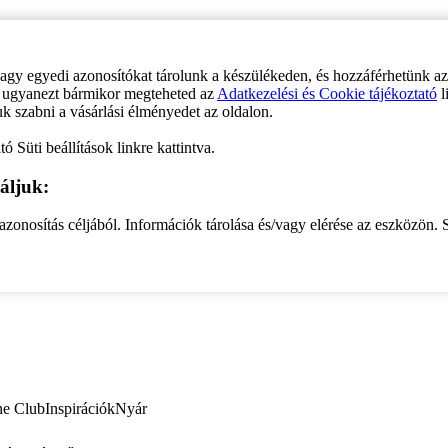
vagy egyedi azonosítókat tárolunk a készülékeden, és hozzáférhetünk a
ve ugyanezt bármikor megteheted az
Adatkezelési és Cookie tájékoztató
l
uk szabni a vásárlási élményedet az oldalon.
ó Süti beállítások linkre kattintva.
áljuk:
zonosítás céljából. Információk tárolása és/vagy elérése az eszközön. S
ne Club
Inspirációk
Nyár