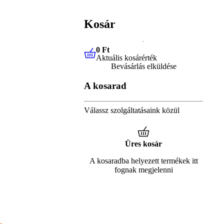
Kosár
0 Ft
Aktuális kosárérték
0 Ft
Aktuális kosárérték
Bevásárlás elküldése
A kosarad
Válassz szolgáltatásaink közül
Üres kosár
A kosaradba helyezett termékek itt
fognak megjelenni