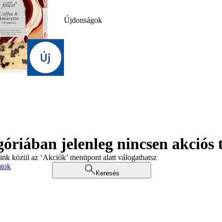
Újdonságok
góriában jelenleg nincsen akciós
aink közül az ‘Akciók’ menüpont alatt válogathatsz
atok
Keresés