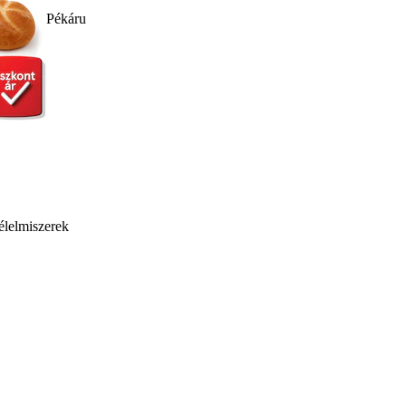
Pékáru
élelmiszerek