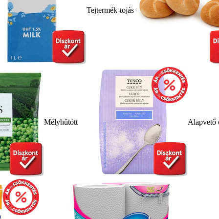
Tejtermék-tojás
Mélyhűtött
Alapvető 