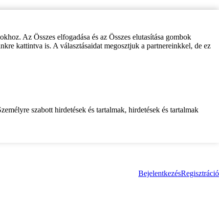
zokhoz. Az Összes elfogadása és az Összes elutasítása gombok
inkre kattintva is. A választásaidat megosztjuk a partnereinkkel, de ez
zemélyre szabott hirdetések és tartalmak, hirdetések és tartalmak
Bejelentkezés
Regisztráció