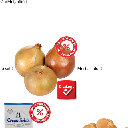
sáru
Mélyhűtött
ló suli!
Most ajánlott!