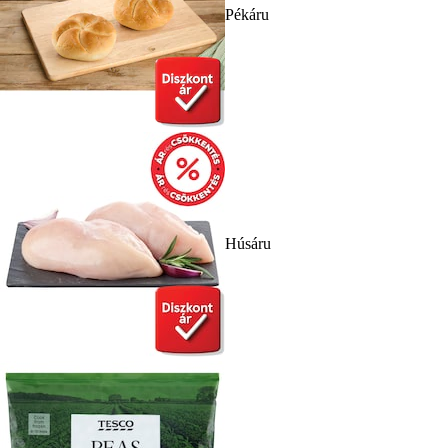
Pékáru
Húsáru