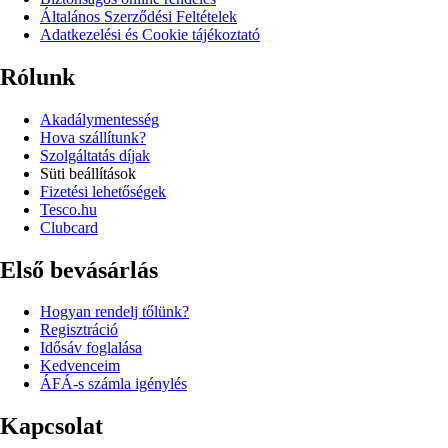
Általános Szerződési Feltételek
Adatkezelési és Cookie tájékoztató
Rólunk
Akadálymentesség
Hova szállítunk?
Szolgáltatás díjak
Süti beállítások
Fizetési lehetőségek
Tesco.hu
Clubcard
Első bevásárlás
Hogyan rendelj tőlünk?
Regisztráció
Idősáv foglalása
Kedvenceim
ÁFÁ-s számla igénylés
Kapcsolat