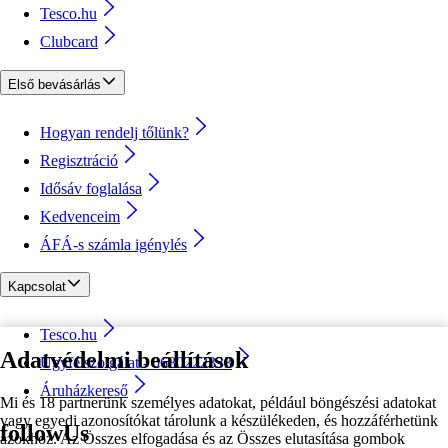
Tesco.hu
Clubcard
Első bevásárlás
Hogyan rendelj tőlünk?
Regisztráció
Idősáv foglalása
Kedvenceim
ÁFÁ-s számla igénylés
Kapcsolat
Tesco.hu
Adatvédelmi beállítások
Ügyfélszolgálat - 0680222333
Áruházkereső
Mi és 18 partnerünk személyes adatokat, például böngészési adatokat
vagy egyedi azonosítókat tárolunk a készülékeden, és hozzáférhetünk
followUs
azokhoz. Az Összes elfogadása és az Összes elutasítása gombok