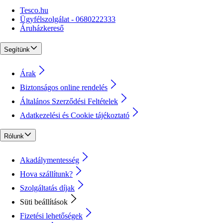
Tesco.hu
Ügyfélszolgálat - 0680222333
Áruházkereső
Segítünk
Árak
Biztonságos online rendelés
Általános Szerződési Feltételek
Adatkezelési és Cookie tájékoztató
Rólunk
Akadálymentesség
Hova szállítunk?
Szolgáltatás díjak
Süti beállítások
Fizetési lehetőségek