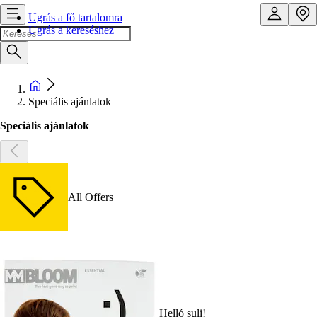
Ugrás a fő tartalomra
Ugrás a kereséshez
Speciális ajánlatok
Speciális ajánlatok
All Offers
Helló suli!