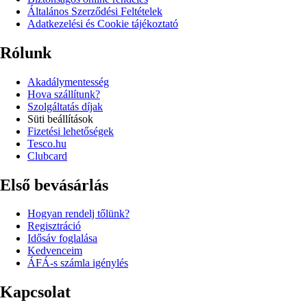
Általános Szerződési Feltételek
Adatkezelési és Cookie tájékoztató
Rólunk
Akadálymentesség
Hova szállítunk?
Szolgáltatás díjak
Süti beállítások
Fizetési lehetőségek
Tesco.hu
Clubcard
Első bevásárlás
Hogyan rendelj tőlünk?
Regisztráció
Idősáv foglalása
Kedvenceim
ÁFÁ-s számla igénylés
Kapcsolat