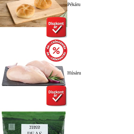
Pékáru
Húsáru