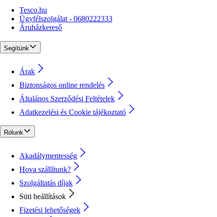
Tesco.hu
Ügyfélszolgálat - 0680222333
Áruházkereső
Segítünk
Árak
Biztonságos online rendelés
Általános Szerződési Feltételek
Adatkezelési és Cookie tájékoztató
Rólunk
Akadálymentesség
Hova szállítunk?
Szolgáltatás díjak
Süti beállítások
Fizetési lehetőségek