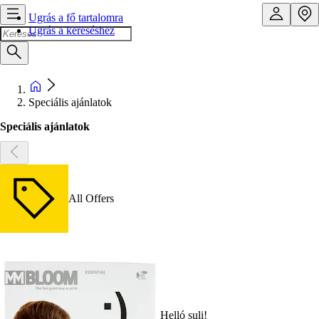
Ugrás a fő tartalomra
Ugrás a kereséshez
Speciális ajánlatok
Speciális ajánlatok
All Offers
Helló suli!