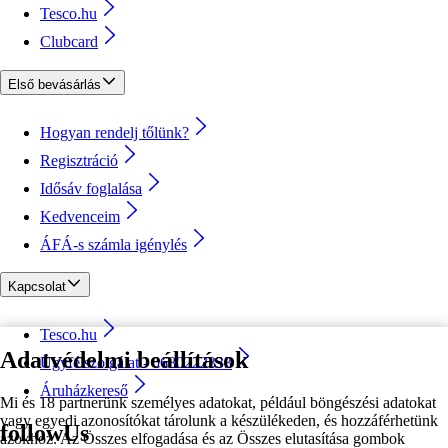
Tesco.hu
Clubcard
Első bevásárlás
Hogyan rendelj tőlünk?
Regisztráció
Idősáv foglalása
Kedvenceim
ÁFÁ-s számla igénylés
Kapcsolat
Tesco.hu
Adatvédelmi beállítások
Ügyfélszolgálat - 0680222333
Áruházkereső
Mi és 18 partnerünk személyes adatokat, például böngészési adatokat
vagy egyedi azonosítókat tárolunk a készülékeden, és hozzáférhetünk
followUs
azokhoz. Az Összes elfogadása és az Összes elutasítása gombok