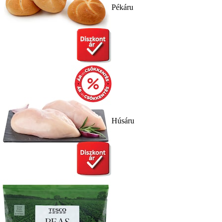
Pékáru
Húsáru