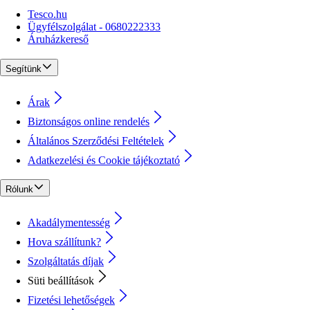
Tesco.hu
Ügyfélszolgálat - 0680222333
Áruházkereső
Segítünk
Árak
Biztonságos online rendelés
Általános Szerződési Feltételek
Adatkezelési és Cookie tájékoztató
Rólunk
Akadálymentesség
Hova szállítunk?
Szolgáltatás díjak
Süti beállítások
Fizetési lehetőségek