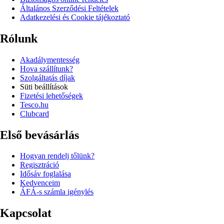
Általános Szerződési Feltételek
Adatkezelési és Cookie tájékoztató
Rólunk
Akadálymentesség
Hova szállítunk?
Szolgáltatás díjak
Süti beállítások
Fizetési lehetőségek
Tesco.hu
Clubcard
Első bevásárlás
Hogyan rendelj tőlünk?
Regisztráció
Idősáv foglalása
Kedvenceim
ÁFÁ-s számla igénylés
Kapcsolat