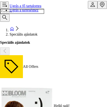
Ugrás a fő tartalomra
Ugrás a kereséshez
Speciális ajánlatok
Speciális ajánlatok
All Offers
Helló suli!