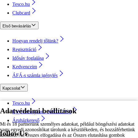
Tesco.hu
Clubcard
Első bevásárlás
Hogyan rendelj tőlünk?
Regisztráció
Idősáv foglalása
Kedvenceim
ÁFÁ-s számla igénylés
Kapcsolat
Tesco.hu
Adatvédelmi beállítások
Ügyfélszolgálat - 0680222333
Áruházkereső
Mi és 18 partnerünk személyes adatokat, például böngészési adatokat
vagy egyedi azonosítókat tárolunk a készülékeden, és hozzáférhetünk
followUs
azokhoz. Az Összes elfogadása és az Összes elutasítása gombok